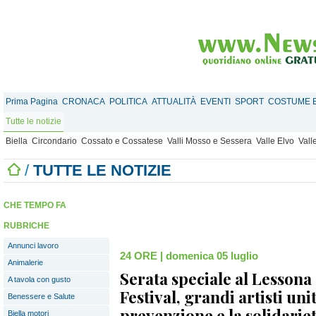
Prima Pagina
CRONACA
POLITICA
ATTUALITÀ
EVENTI
SPORT
COSTUME E
Tutte le notizie
Biella
Circondario
Cossato e Cossatese
Valli Mosso e Sessera
Valle Elvo
Vall
/
TUTTE LE NOTIZIE
CHE TEMPO FA
RUBRICHE
Annunci lavoro
24 ORE
|
domenica 05 luglio
Animalerie
Serata speciale al Lesso
A tavola con gusto
Festival, grandi artisti unit
Benessere e Salute
prevenzione e la solidari
Biella motori