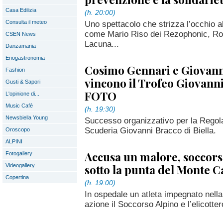
Casa Edilizia
(h. 20:00)
Consulta il meteo
Uno spettacolo che strizza l’occhio al
come Mario Riso dei Rezophonic, Roy
CSEN News
Lacuna...
Danzamania
Enogastronomia
Cosimo Gennari e Giovann
Fashion
vincono il Trofeo Giovann
Gusti & Sapori
FOTO
L'opinione di...
Music Cafè
(h. 19:30)
Newsbiella Young
Successo organizzativo per la Regolar
Scuderia Giovanni Bracco di Biella.
Oroscopo
ALPINI
Accusa un malore, soccor
Fotogallery
sotto la punta del Monte
Videogallery
Copertina
(h. 19:00)
In ospedale un atleta impegnato nell
azione il Soccorso Alpino e l’elicott