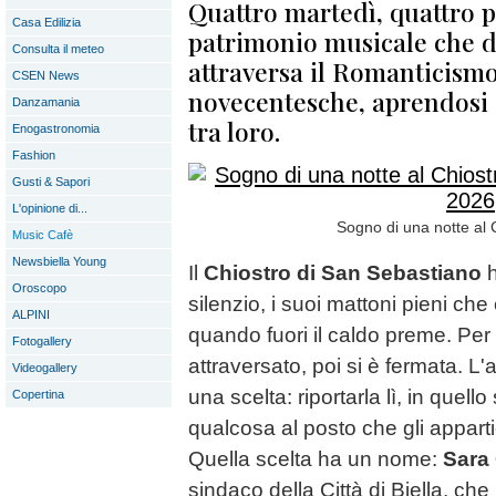
Quattro martedì, quattro p
Casa Edilizia
patrimonio musicale che d
Consulta il meteo
attraversa il Romanticismo
CSEN News
novecentesche, aprendosi 
Danzamania
tra loro.
Enogastronomia
Fashion
Gusti & Sapori
L'opinione di...
Sogno di una notte al C
Music Cafè
Newsbiella Young
Il
Chiostro di San Sebastiano
h
Oroscopo
silenzio, i suoi mattoni pieni ch
ALPINI
quando fuori il caldo preme. Per
Fotogallery
attraversato, poi si è fermata. L'
Videogallery
una scelta: riportarla lì, in quell
Copertina
qualcosa al posto che gli appart
Quella scelta ha un nome:
Sara 
sindaco della Città di Biella, che h