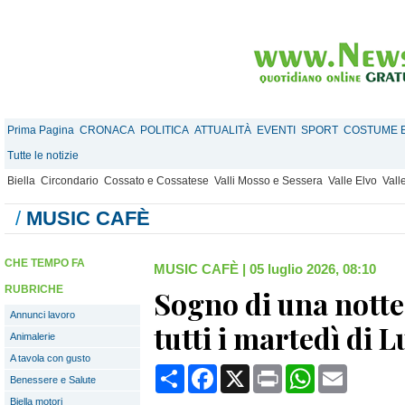
Prima Pagina
CRONACA
POLITICA
ATTUALITÀ
EVENTI
SPORT
COSTUME E
Tutte le notizie
Biella
Circondario
Cossato e Cossatese
Valli Mosso e Sessera
Valle Elvo
Vall
/
MUSIC CAFÈ
CHE TEMPO FA
MUSIC CAFÈ
|
05 luglio 2026, 08:10
RUBRICHE
Sogno di una notte
Annunci lavoro
tutti i martedì di 
Animalerie
A tavola con gusto
Condividi
Facebook
X
Print
WhatsApp
Email
Benessere e Salute
Biella motori