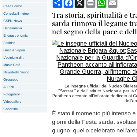
Condividi
Facebook
X
Print
WhatsApp
Email
Casa Edilizia
Tra storia, spiritualità e t
Consulta il meteo
sarda rinnova il legame tra
CSEN News
Danzamania
nel segno della pace e de
Enogastronomia
Fashion
Gusti & Sapori
L'opinione di...
Music Cafè
Newsbiella Young
Oroscopo
Le insegne ufficiali del Nucleo Bielle
ALPINI
"Sassari" e dell'Istituto Nazionale per l
Fotogallery
Pantheon accanto all'infiorata dedicata ai C
dell'a
Videogallery
Copertina
È stato il momento più intenso e
giorni della Festa sarda, svoltasi
giugno, quello celebrato nell'a