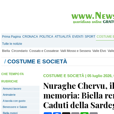
Prima Pagina
CRONACA
POLITICA
ATTUALITÀ
EVENTI
SPORT
COSTUME E
Tutte le notizie
Biella
Circondario
Cossato e Cossatese
Valli Mosso e Sessera
Valle Elvo
Vall
/
COSTUME E SOCIETÀ
CHE TEMPO FA
COSTUME E SOCIETÀ
|
05 luglio 2026,
RUBRICHE
Nuraghe Chervu, il 
Annunci lavoro
memoria: Biella re
Animalerie
A tavola con gusto
Caduti della Sardeg
Benessere e Salute
Biella motori