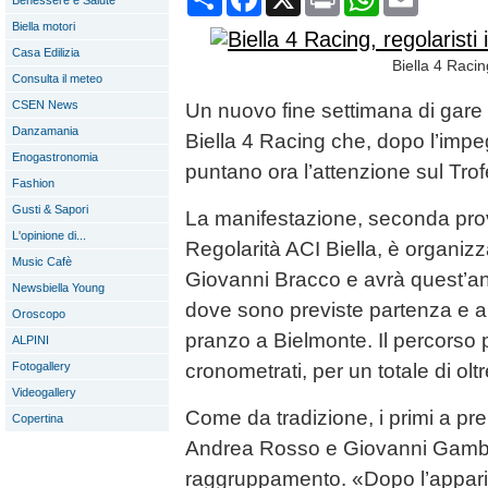
Benessere e Salute
Biella motori
Casa Edilizia
Biella 4 Racin
Consulta il meteo
CSEN News
Un nuovo fine settimana di gare a
Danzamania
Biella 4 Racing che, dopo l’impe
Enogastronomia
puntano ora l’attenzione sul Tr
Fashion
Gusti & Sapori
La manifestazione, seconda pro
L'opinione di...
Regolarità ACI Biella, è organiz
Music Cafè
Giovanni Bracco e avrà quest’
Newsbiella Young
dove sono previste partenza e ar
Oroscopo
pranzo a Bielmonte. Il percorso p
ALPINI
Fotogallery
cronometrati, per un totale di olt
Videogallery
Come da tradizione, i primi a pre
Copertina
Andrea Rosso e Giovanni Gambin
raggruppamento. «Dopo l’appariz