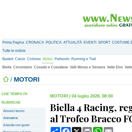
Prima Pagina
CRONACA
POLITICA
ATTUALITÀ
EVENTI
SPORT
COSTUME E
Tutte le notizie
Basket
Calcio
Ciclismo
Motori
Pallavolo
Running e Trail
Biella
Circondario
Cossato e Cossatese
Valli Mosso e Sessera
Valle Elvo
Vall
/
MOTORI
CHE TEMPO FA
MOTORI
|
04 luglio 2026, 08:00
RUBRICHE
Biella 4 Racing, re
Annunci lavoro
al Trofeo Bracco 
Animalerie
A tavola con gusto
Condividi
Facebook
X
Print
WhatsApp
Email