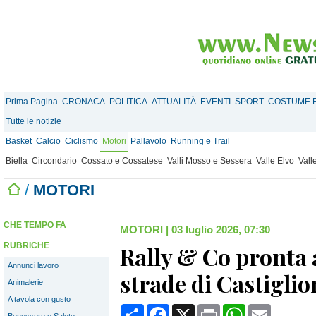
Prima Pagina
CRONACA
POLITICA
ATTUALITÀ
EVENTI
SPORT
COSTUME E
Tutte le notizie
Basket
Calcio
Ciclismo
Motori
Pallavolo
Running e Trail
Biella
Circondario
Cossato e Cossatese
Valli Mosso e Sessera
Valle Elvo
Vall
/
MOTORI
CHE TEMPO FA
MOTORI
|
03 luglio 2026, 07:30
RUBRICHE
Rally & Co pronta a
Annunci lavoro
strade di Castigli
Animalerie
A tavola con gusto
Condividi
Facebook
X
Print
WhatsApp
Email