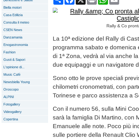
Benessere e Salute
Biella motori
Casa Edilizia
Consulta il meteo
Rally & Co pronta
CSEN News
Danzamania
La 10ª edizione del Rally di Cast
Enogastronomia
programma sabato e domenica e 
Fashion
di 1ª Zona, vedrà al via anche l
Gusti & Sapori
due equipaggi e un navigatore 
L'opinione di...
Music Cafè
Sono otto le prove speciali previs
Newsbiella Young
chilometri cronometrati, con part
Oroscopo
Torinese e parco assistenza a S
ALPINI
Fotogallery
Con il numero 56, sulla Mini Coo
Videogallery
sarà la famiglia Di Martino, con 
Copertina
Emanuele alle note. Poco più ind
sulle portiere della Renault Clio 