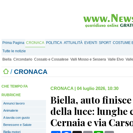
Prima Pagina
CRONACA
POLITICA
ATTUALITÀ
EVENTI
SPORT
COSTUME E
Tutte le notizie
Biella
Circondario
Cossato e Cossatese
Valli Mosso e Sessera
Valle Elvo
Vall
/
CRONACA
CHE TEMPO FA
CRONACA
|
04 luglio 2026, 10:30
RUBRICHE
Biella, auto finisc
Annunci lavoro
della luce: lunghe 
Animalerie
A tavola con gusto
Cernaia e via Car
Benessere e Salute
Biella motori