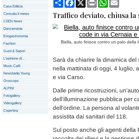
Condividi
Facebook
X
Print
WhatsApp
Email
Casa Edilizia
Traffico deviato, chiusa la
Consulta il meteo
CSEN News
Danzamania
Enogastronomia
Biella, auto finisce contro un palo della
Fashion
Gusti & Sapori
L'opinione di...
Sarà da chiarire la dinamica del 
Music Cafè
nella mattinata di oggi, 4 luglio, 
Newsbiella Young
e via Carso.
Oroscopo
ALPINI
Dalle prime ricostruzioni, un’auto
Fotogallery
dell’illuminazione pubblica per c
Videogallery
dell’ordine. La persona al volant
Copertina
assistita dai sanitari del 118.
Sul posto anche gli agenti della 
raccolta dei rilievi e la gestione d