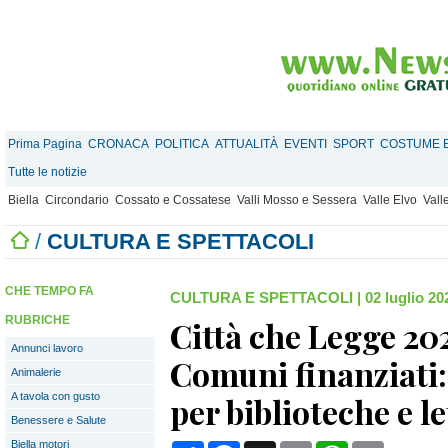
Prima Pagina
CRONACA
POLITICA
ATTUALITÀ
EVENTI
SPORT
COSTUME E
Tutte le notizie
Biella
Circondario
Cossato e Cossatese
Valli Mosso e Sessera
Valle Elvo
Vall
/
CULTURA E SPETTACOLI
CHE TEMPO FA
CULTURA E SPETTACOLI
|
02 luglio 20
RUBRICHE
Città che Legge 2025
Annunci lavoro
Comuni finanziati:
Animalerie
A tavola con gusto
per biblioteche e l
Benessere e Salute
Biella motori