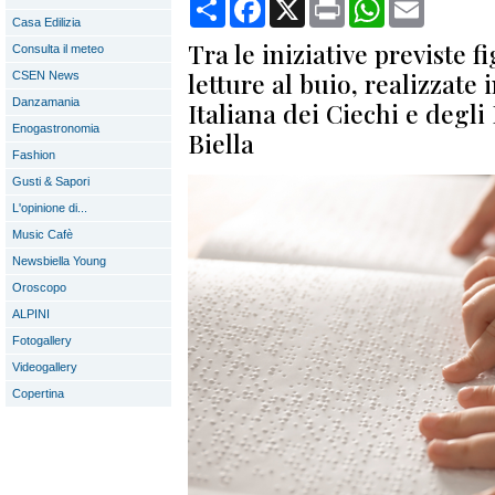
Condividi
Facebook
X
Print
WhatsApp
Email
Casa Edilizia
Tra le iniziative previste 
Consulta il meteo
letture al buio, realizzate
CSEN News
Danzamania
Italiana dei Ciechi e degli
Enogastronomia
Biella
Fashion
Gusti & Sapori
L'opinione di...
Music Cafè
Newsbiella Young
Oroscopo
ALPINI
Fotogallery
Videogallery
Copertina