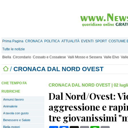
Prima Pagina
CRONACA
POLITICA
ATTUALITÀ
EVENTI
SPORT
COSTUME E
Tutte le notizie
Biella
Circondario
Cossato e Cossatese
Valli Mosso e Sessera
Valle Elvo
Vall
/
CRONACA DAL NORD OVEST
CHE TEMPO FA
CRONACA DAL NORD OVEST
|
02 lugl
RUBRICHE
Dal Nord/Ovest: Vi
Annunci lavoro
aggressione e rapi
Animalerie
A tavola con gusto
tre giovanissimi "
Benessere e Salute
Biella motori