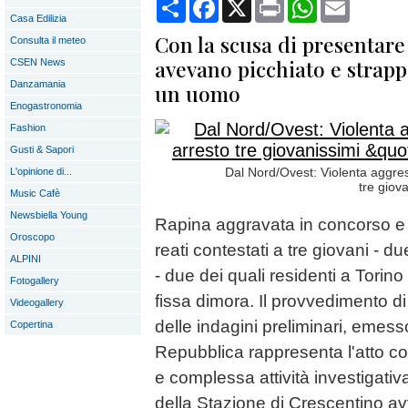
Condividi
Facebook
X
Print
WhatsApp
Email
Casa Edilizia
Con la scusa di presentare
Consulta il meteo
avevano picchiato e strapp
CSEN News
Danzamania
un uomo
Enogastronomia
Fashion
Gusti & Sapori
Dal Nord/Ovest: Violenta aggres
L'opinione di...
tre giov
Music Cafè
Newsbiella Young
Rapina aggravata in concorso e l
Oroscopo
reati contestati a tre giovani - d
ALPINI
- due dei quali residenti a Torin
Fotogallery
fissa dimora. Il provvedimento d
Videogallery
delle indagini preliminari, emess
Copertina
Repubblica rappresenta l'atto c
e complessa attività investigativ
della Stazione di Crescentino av