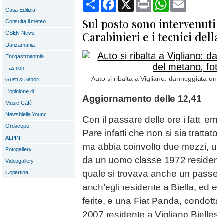
Condividi
Facebook
X
Print
WhatsApp
Email
Casa Edilizia
Sul posto sono intervenuti 
Consulta il meteo
Carabinieri e i tecnici dell
CSEN News
Danzamania
Enogastronomia
Fashion
Auto si ribalta a Vigliano: danneggiata u
Gusti & Sapori
L'opinione di...
Aggiornamento delle 12,41
Music Cafè
Newsbiella Young
Con il passare delle ore i fatti 
Oroscopo
Pare infatti che non si sia tratt
ALPINI
ma abbia coinvolto due mezzi, 
Fotogallery
da un uomo classe 1972 resident
Videogallery
quale si trovava anche un pass
Copertina
anch’egli residente a Biella, ed 
ferite, e una Fiat Panda, condot
2007 residente a Vigliano Bielle