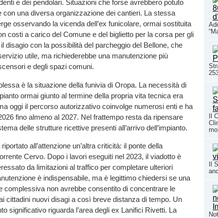
udenti e dei pendolari. Situazioni che forse avrebbero potuto
 con una diversa organizzazione dei cantieri. La stessa
e osservando la vicenda dell’ex funicolare, ormai sostituita
Add
“Ma
n costi a carico del Comune e del biglietto per la corsa per gli
 il disagio con la possibilità del parcheggio del Bellone, che
servizio utile, ma richiederebbe una manutenzione più
Str
scensori e degli spazi comuni.
253
essa è la situazione della funivia di Oropa. La necessità di
pianto ormai giunto al termine della propria vita tecnica era
a oggi il percorso autorizzativo coinvolge numerosi enti e ha
Il 
al 2026 fino almeno al 2027. Nel frattempo resta da ripensare
Cli
stema delle strutture ricettive presenti all’arrivo dell’impianto.
mob
iportato all’attenzione un’altra criticità: il ponte della
orrente Cervo. Dopo i lavori eseguiti nel 2023, il viadotto è
Il 
ssato da limitazioni al traffico per completare ulteriori
anc
anutenzione è indispensabile, ma è legittimo chiedersi se una
complessiva non avrebbe consentito di concentrare le
ai cittadini nuovi disagi a così breve distanza di tempo. Un
 significativo riguarda l’area degli ex Lanifici Rivetti. La
Not