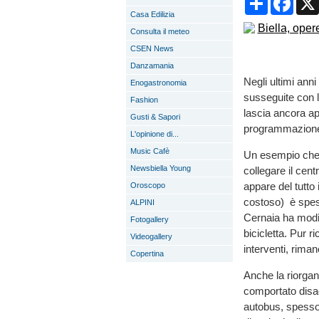
Casa Edilizia
Consulta il meteo
CSEN News
Danzamania
Negli ultimi anni
Enogastronomia
susseguite con l’
Fashion
lascia ancora ape
Gusti & Sapori
programmazione 
L'opinione di...
Music Cafè
Un esempio che s
Newsbiella Young
collegare il cent
appare del tutto 
Oroscopo
costoso) è spess
ALPINI
Cernaia ha modif
Fotogallery
bicicletta. Pur 
Videogallery
interventi, rimane
Copertina
Anche la riorgan
comportato disag
autobus, spesso r