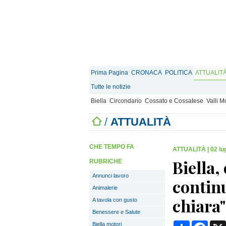
Prima Pagina
CRONACA
POLITICA
ATTUALIT
Tutte le notizie
Biella
Circondario
Cossato e Cossatese
Valli 
/
ATTUALITÀ
CHE TEMPO FA
ATTUALITÀ
|
02 lu
Biella,
RUBRICHE
Annunci lavoro
continu
Animalerie
chiara"
A tavola con gusto
Benessere e Salute
Condividi
Face
Biella motori