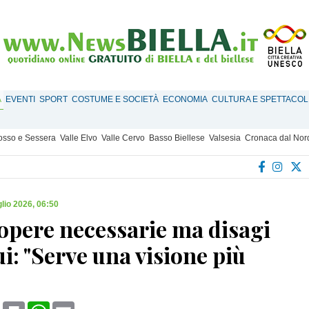
À
EVENTI
SPORT
COSTUME E SOCIETÀ
ECONOMIA
CULTURA E SPETTACOL
Mosso e Sessera
Valle Elvo
Valle Cervo
Basso Biellese
Valsesia
Cronaca dal Nor
glio 2026, 06:50
 opere necessarie ma disagi
i: "Serve una visione più
book
X
Print
WhatsApp
Email