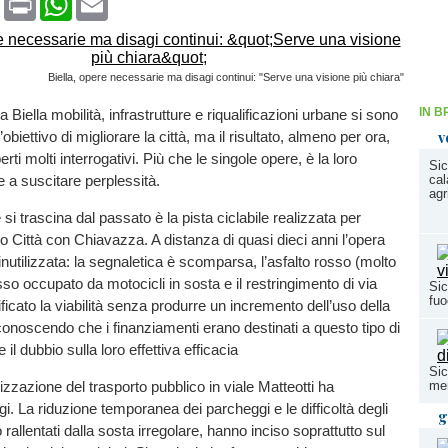
Biella, opere necessarie ma disagi continui: "Serve una visione più chiara"
IN B
 a Biella mobilità, infrastrutture e riqualificazioni urbane si sono
v
obiettivo di migliorare la città, ma il risultato, almeno per ora,
rti molti interrogativi. Più che le singole opere, è la loro
Sic
a suscitare perplessità.
cal
agr
i trascina dal passato è la pista ciclabile realizzata per
ro Città con Chiavazza. A distanza di quasi dieci anni l’opera
inutilizzata: la segnaletica è scomparsa, l’asfalto rosso (molto
o occupato da motocicli in sosta e il restringimento di via
Sic
fuo
icato la viabilità senza produrre un incremento dell’uso della
riconoscendo che i finanziamenti erano destinati a questo tipo di
 il dubbio sulla loro effettiva efficacia
Sic
me
izzazione del trasporto pubblico in viale Matteotti ha
i. La riduzione temporanea dei parcheggi e le difficoltà degli
g
allentati dalla sosta irregolare, hanno inciso soprattutto sul