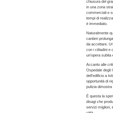
chiusura del gra
in una zona strat
commerciali e se
tempi di realizz
è immediato.
Naturalmente ques
cantieri prolung
da accettare. U
con i cittadini e
un’opera subita 
Accanto alle criti
Ospedale degli 
dell’edificio a I
opportunità di ri
pulizia dimostra 
È questa la spera
disagi che produ
servizi migliori,
città.