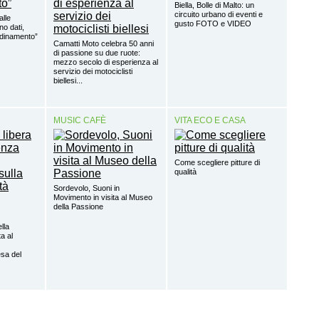
Biella, Bolle di Malto: un
circuito urbano di eventi e
alle
gusto FOTO e VIDEO
o dati,
rdinamento”
Camatti Moto celebra 50 anni
di passione su due ruote:
mezzo secolo di esperienza al
servizio dei motociclisti
biellesi...
MUSIC CAFÈ
VITA ECO E CASA
Come scegliere pitture di
qualità
Sordevolo, Suoni in
Movimento in visita al Museo
della Passione
ella
a al
sa del