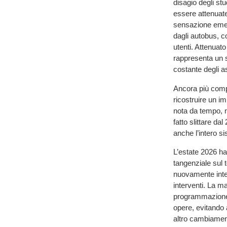
disagio degli st
essere attenuate
sensazione emerg
dagli autobus, co
utenti. Attenuato
rappresenta un 
costante degli a
Ancora più compl
ricostruire un im
nota da tempo, m
fatto slittare d
anche l’intero si
L’estate 2026 ha r
tangenziale sul t
nuovamente intere
interventi. La m
programmazione 
opere, evitando 
altro cambiamento