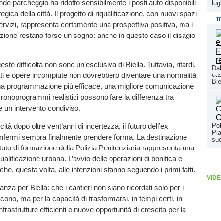
nde parcheggio ha ridotto sensibilmente i posti auto disponibili
lug
egica della città. Il progetto di riqualificazione, con nuovi spazi
m
rvizi, rappresenta certamente una prospettiva positiva, ma i
azione restano forse un sogno: anche in questo caso il disagio
te difficoltà non sono un’esclusiva di Biella. Tuttavia, ritardi,
Dal
ati e opere incompiute non dovrebbero diventare una normalità
cas
Bie
na programmazione più efficace, una migliore comunicazione
 cronoprogrammi realistici possono fare la differenza tra
e un intervento condiviso.
Pol
cità dopo oltre vent’anni di incertezza, il futuro dell’ex
Pia
Infermi sembra finalmente prendere forma. La destinazione
suo
stituto di formazione della Polizia Penitenziaria rappresenta una
qualificazione urbana. L’avvio delle operazioni di bonifica e
che, questa volta, alle intenzioni stanno seguendo i primi fatti.
VIDE
nza per Biella: che i cantieri non siano ricordati solo per i
cono, ma per la capacità di trasformarsi, in tempi certi, in
 infrastrutture efficienti e nuove opportunità di crescita per la