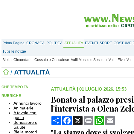
Prima Pagina
CRONACA
POLITICA
ATTUALITÀ
EVENTI
SPORT
COSTUME E
Tutte le notizie
Biella
Circondario
Cossato e Cossatese
Valli Mosso e Sessera
Valle Elvo
Vall
/
ATTUALITÀ
CHE TEMPO FA
ATTUALITÀ
|
01 LUGLIO 2026, 15:53
RUBRICHE
Bonato al palazzo presi
Annunci lavoro
l'intervista a Olena Z
Animalerie
A tavola con
gusto
Condividi
Facebook
X
Print
WhatsApp
Email
Benessere e
Salute
"La stanza dove si svolgerà
Biella motori