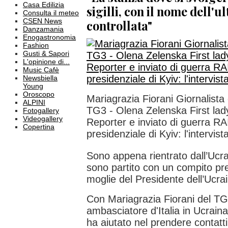
Casa Edilizia
sigilli, con il nome dell'
Consulta il meteo
CSEN News
controllata"
Danzamania
Enogastronomia
Fashion
Gusti & Sapori
L'opinione di...
Music Cafè
Newsbiella
Young
Oroscopo
Mariagrazia Fiorani Giornalista 
ALPINI
TG3 - Olena Zelenska First lady
Fotogallery
Videogallery
Reporter e inviato di guerra RA
Copertina
presidenziale di Kyiv: l'intervi
Sono appena rientrato dall’Ucra
sono partito con un compito prec
moglie del Presidente dell’Ucra
Con Mariagrazia Fiorani del TG3 
ambasciatore d'Italia in Ucrai
ha aiutato nel prendere contatti 