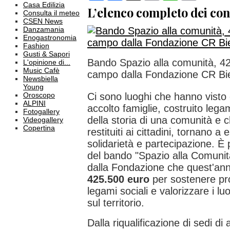
Casa Edilizia
L’elenco completo dei cont
Consulta il meteo
CSEN News
Danzamania
Enogastronomia
Fashion
Gusti & Sapori
Bando Spazio alla comunità, 4
L'opinione di...
Music Cafè
campo dalla Fondazione CR Bie
Newsbiella
Young
Oroscopo
Ci sono luoghi che hanno visto
ALPINI
accolto famiglie, costruito leg
Fotogallery
della storia di una comunità e
Videogallery
Copertina
restituiti ai cittadini, tornano a
solidarietà e partecipazione. È 
del bando "Spazio alla Comuni
dalla Fondazione che quest'an
425.500 euro
per sostenere prog
legami sociali e valorizzare i lu
sul territorio.
Dalla riqualificazione di sedi di a