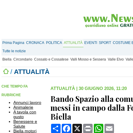
Prima Pagina
CRONACA
POLITICA
ATTUALITÀ
EVENTI
SPORT
COSTUME E
Tutte le notizie
Biella
Circondario
Cossato e Cossatese
Valli Mosso e Sessera
Valle Elvo
Vall
/
ATTUALITÀ
CHE TEMPO FA
ATTUALITÀ
|
30 GIUGNO 2026, 11:20
RUBRICHE
Bando Spazio alla comu
Annunci lavoro
messi in campo dalla 
Animalerie
A tavola con
Biella
gusto
Benessere e
Condividi
Facebook
X
Print
WhatsApp
Email
Salute
Biella motori