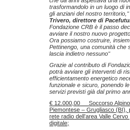
che da anni aspettava una nuo
trasformandolo in un luogo di in
gli anziani del nostro territorio,
Trivero, direttore di Pacefutu
Fondazione CRB è il passo deci
avviare il nostro nuovo progetto
Ora possiamo costruire, insie
Pettinengo, una comunità che 
lascia indietro nessuno"
Grazie al contributo di Fondaz
potrà avviare gli interventi di ri
efficientamento energetico nece
funzionale e sicuro, ponendo le 
servizi previsti già dal primo ann
€ 12.000,00 Soccorso Alpino 
Piemontese – Grugliasco (BI), pe
rete radio dell'area Valle Cerv
digitale;