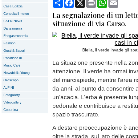
Condividi
Facebook
X
Print
WhatsApp
Email
Casa Edilizia
La segnalazione di un letto
Consulta il meteo
situazione di via Carso.
CSEN News
Danzamania
Enogastronomia
Fashion
Biella, il verde invade gli spa
Gusti & Sapori
L'opinione di...
La situazione presente nella zon
Music Cafè
attenzione. Il verde ha ormai in
Newsbiella Young
del marciapiede, mentre l’area r
Oroscopo
da anni, al punto da consentire a
ALPINI
Fotogallery
un’acacia. L’erba è presente lu
Videogallery
pedonale e contribuisce a restit
Copertina
spazio trascurato.
A destare preoccupazione è anch
oltre la strada, sul lato delle cost