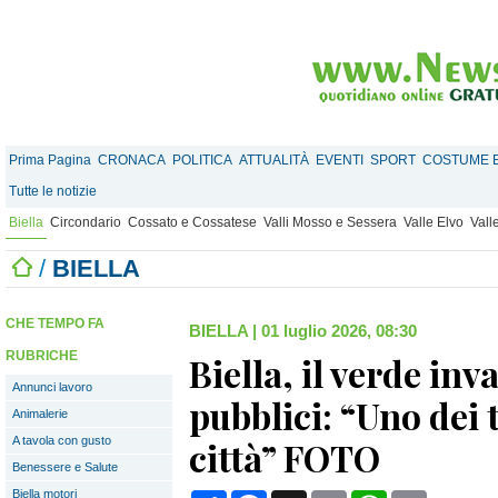
Prima Pagina
CRONACA
POLITICA
ATTUALITÀ
EVENTI
SPORT
COSTUME E
Tutte le notizie
Biella
Circondario
Cossato e Cossatese
Valli Mosso e Sessera
Valle Elvo
Vall
/
BIELLA
CHE TEMPO FA
BIELLA
|
01 luglio 2026, 08:30
RUBRICHE
Biella, il verde inv
Annunci lavoro
pubblici: “Uno dei t
Animalerie
A tavola con gusto
città” FOTO
Benessere e Salute
Biella motori