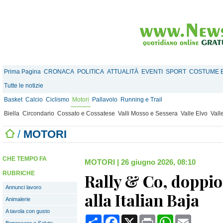
Prima Pagina
CRONACA
POLITICA
ATTUALITÀ
EVENTI
SPORT
COSTUME E
Tutte le notizie
Basket
Calcio
Ciclismo
Motori
Pallavolo
Running e Trail
Biella
Circondario
Cossato e Cossatese
Valli Mosso e Sessera
Valle Elvo
Vall
/
MOTORI
CHE TEMPO FA
MOTORI
|
26 giugno 2026, 08:10
RUBRICHE
Rally & Co, doppi
Annunci lavoro
alla Italian Baja
Animalerie
A tavola con gusto
Condividi
Facebook
X
Print
WhatsApp
Email