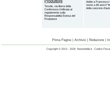
Addio a Francesco 
morto a 86 anni il “
Tessile, via libera della
della canzone d’aut
Conferenza Unificata al
regolamento sulla
Responsabilità Estesa del
Produttore
Prima Pagina
|
Archivio
|
Redazione
|
I
Copyright © 2013 - 2026 Newsbiella.it - Codice Fisc