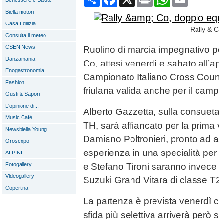
Benessere e Salute
Biella motori
Casa Edilizia
Rally & C
Consulta il meteo
CSEN News
Ruolino di marcia impegnativo pe
Danzamania
Co, attesi venerdì e sabato all’
Enogastronomia
Campionato Italiano Cross Countr
Fashion
friulana valida anche per il cam
Gusti & Sapori
L'opinione di...
Alberto Gazzetta, sulla consuet
Music Cafè
TH, sarà affiancato per la prima 
Newsbiella Young
Damiano Poltronieri, pronto ad 
Oroscopo
esperienza in una specialità per 
ALPINI
Fotogallery
e Stefano Tironi saranno invece
Videogallery
Suzuki Grand Vitara di classe T
Copertina
La partenza è prevista venerdì 
sfida più selettiva arriverà però