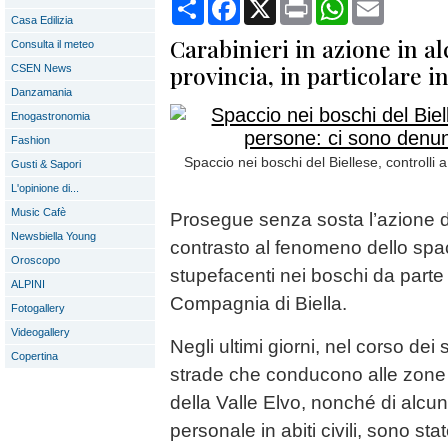
Condividi
Facebook
X
Print
WhatsApp
Email
Casa Edilizia
Carabinieri in azione in al
Consulta il meteo
provincia, in particolare in
CSEN News
Danzamania
Enogastronomia
Fashion
Spaccio nei boschi del Biellese, controlli
Gusti & Sapori
L'opinione di...
Music Cafè
Prosegue senza sosta l’azione di c
Newsbiella Young
contrasto al fenomeno dello spa
Oroscopo
stupefacenti nei boschi da parte 
ALPINI
Compagnia di Biella.
Fotogallery
Videogallery
Negli ultimi giorni, nel corso dei s
Copertina
strade che conducono alle zone 
della Valle Elvo, nonché di alcuni
personale in abiti civili, sono sta