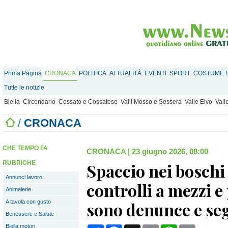
Prima Pagina
CRONACA
POLITICA
ATTUALITÀ
EVENTI
SPORT
COSTUME E
Tutte le notizie
Biella
Circondario
Cossato e Cossatese
Valli Mosso e Sessera
Valle Elvo
Vall
/
CRONACA
CHE TEMPO FA
CRONACA
|
23 giugno 2026, 08:00
RUBRICHE
Spaccio nei boschi 
Annunci lavoro
controlli a mezzi e
Animalerie
A tavola con gusto
sono denunce e se
Benessere e Salute
Biella motori