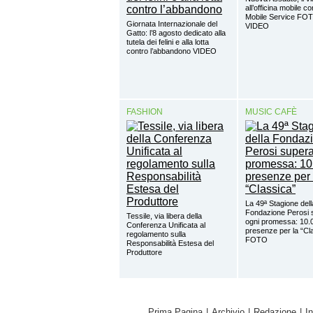
all’officina mobile c
Mobile Service FO
Giornata Internazionale del
VIDEO
Gatto: l’8 agosto dedicato alla
tutela dei felini e alla lotta
contro l’abbandono VIDEO
FASHION
MUSIC CAFÈ
La 49ª Stagione dell
Fondazione Perosi 
Tessile, via libera della
ogni promessa: 10.
Conferenza Unificata al
presenze per la “Cl
regolamento sulla
FOTO
Responsabilità Estesa del
Produttore
Prima Pagina
|
Archivio
|
Redazione
|
I