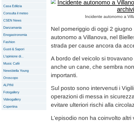
Casa Edilizia
Consulta il meteo
Incidente autonomo a Villa
CSEN News
Danzamania
Nel pomeriggio di oggi 2 giugno s
Enogastronomia
autonomo a Villanova, nel Bielle
Fashion
strada per cause ancora da accer
Gusti & Sapori
L'opinione di...
A bordo del veicolo si trovavan
Music Cafè
anche un cane, che sembra non a
Newsbiella Young
importanti.
Oroscopo
ALPINI
Sul posto sono intervenuti i Vigi
Fotogallery
operazioni di messa in sicurezza
Videogallery
evitare ulteriori rischi alla circola
Copertina
L’episodio non ha coinvolto altri v