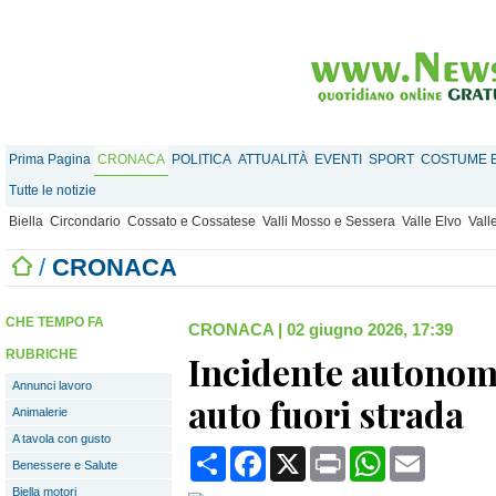
Prima Pagina
CRONACA
POLITICA
ATTUALITÀ
EVENTI
SPORT
COSTUME E
Tutte le notizie
Biella
Circondario
Cossato e Cossatese
Valli Mosso e Sessera
Valle Elvo
Vall
/
CRONACA
CHE TEMPO FA
CRONACA
|
02 giugno 2026, 17:39
RUBRICHE
Incidente autonomo
Annunci lavoro
auto fuori strada
Animalerie
A tavola con gusto
Condividi
Facebook
X
Print
WhatsApp
Email
Benessere e Salute
Biella motori