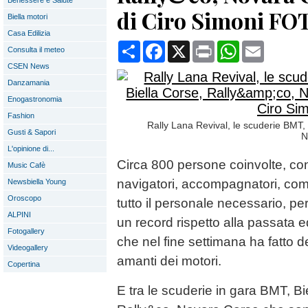
Benessere e Salute
di Ciro Simoni FO
Biella motori
Casa Edilizia
Condividi
Facebook
X
Print
WhatsApp
Email
Consulta il meteo
CSEN News
Danzamania
Enogastronomia
Fashion
Rally Lana Revival, le scuderie BMT, 
Gusti & Sapori
N
L'opinione di...
Circa 800 persone coinvolte, con
Music Cafè
navigatori, accompagnatori, comm
Newsbiella Young
Oroscopo
tutto il personale necessario, pe
ALPINI
un record rispetto alla passata e
Fotogallery
che nel fine settimana ha fatto d
Videogallery
amanti dei motori.
Copertina
E tra le scuderie in gara BMT, Bi