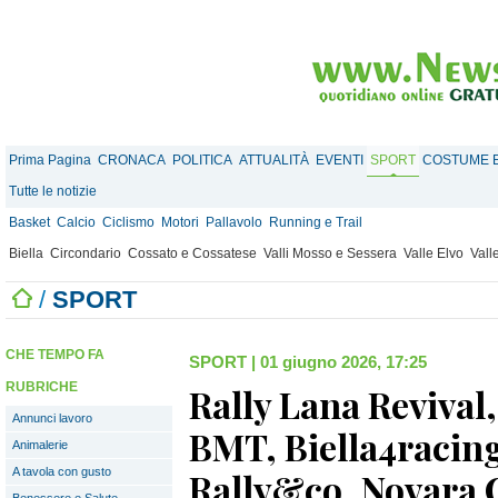
Prima Pagina
CRONACA
POLITICA
ATTUALITÀ
EVENTI
SPORT
COSTUME E
Tutte le notizie
Basket
Calcio
Ciclismo
Motori
Pallavolo
Running e Trail
Biella
Circondario
Cossato e Cossatese
Valli Mosso e Sessera
Valle Elvo
Vall
/
SPORT
CHE TEMPO FA
SPORT
|
01 giugno 2026, 17:25
RUBRICHE
Rally Lana Revival,
Annunci lavoro
BMT, Biella4racing
Animalerie
A tavola con gusto
Rally&co, Novara C