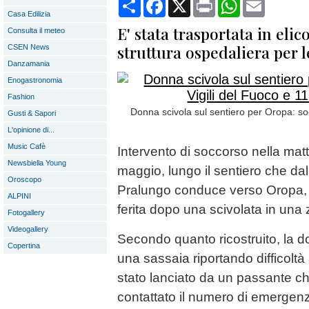
Condividi
Facebook
X
Print
WhatsApp
Email
Casa Edilizia
E' stata trasportata in elic
Consulta il meteo
struttura ospedaliera per l
CSEN News
Danzamania
Enogastronomia
Fashion
Donna scivola sul sentiero per Oropa: soc
Gusti & Sapori
L'opinione di...
Music Cafè
Intervento di soccorso nella mat
Newsbiella Young
maggio, lungo il sentiero che dal
Oroscopo
Pralungo conduce verso Oropa,
ALPINI
ferita dopo una scivolata in una
Fotogallery
Videogallery
Secondo quanto ricostruito, la 
Copertina
una sassaia riportando difficoltà
stato lanciato da un passante 
contattato il numero di emergen