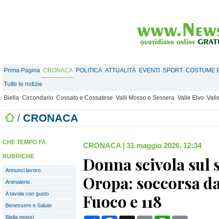
Prima Pagina
CRONACA
POLITICA
ATTUALITÀ
EVENTI
SPORT
COSTUME E
Tutte le notizie
Biella
Circondario
Cossato e Cossatese
Valli Mosso e Sessera
Valle Elvo
Vall
/
CRONACA
CHE TEMPO FA
CRONACA
|
31 maggio 2026, 12:34
RUBRICHE
Donna scivola sul 
Annunci lavoro
Oropa: soccorsa da 
Animalerie
A tavola con gusto
Fuoco e 118
Benessere e Salute
Biella motori