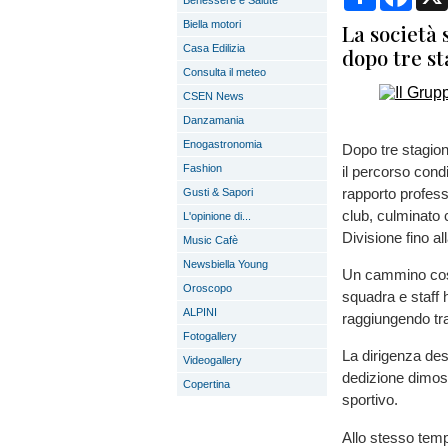
Benessere e Salute
Biella motori
La società 
Casa Edilizia
dopo tre st
Consulta il meteo
CSEN News
Danzamania
Enogastronomia
Dopo tre stagioni
Fashion
il percorso condi
rapporto profess
Gusti & Sapori
club, culminato 
L'opinione di...
Divisione fino a
Music Cafè
Newsbiella Young
Un cammino costr
Oroscopo
squadra e staff 
ALPINI
raggiungendo tra
Fotogallery
La dirigenza desi
Videogallery
dedizione dimostr
Copertina
sportivo.
Allo stesso temp