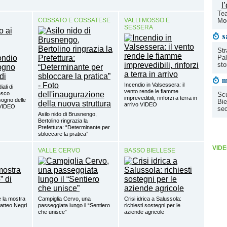
Tea
Mo
COSSATO E COSSATESE
VALLI MOSSO E
SESSERA
s
Str
Pal
sto
m
Incendio in Valsessera: il
ali di
vento rende le fiamme
esco
Scu
imprevedibili, rinforzi a terra in
sogno delle
Bie
arrivo VIDEO
 VIDEO
sec
Asilo nido di Brusnengo,
Bertolino ringrazia la
Prefettura: “Determinante per
sbloccare la pratica”
VIDE
VALLE CERVO
BASSO BIELLESE
 la mostra
Campiglia Cervo, una
Crisi idrica a Salussola:
Matteo Negri
passeggiata lungo il “Sentiero
richiesti sostegni per le
che unisce”
aziende agricole