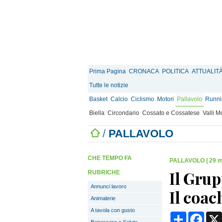
Prima Pagina
CRONACA
POLITICA
ATTUALIT
Tutte le notizie
Basket
Calcio
Ciclismo
Motori
Pallavolo
Runnin
Biella
Circondario
Cossato e Cossatese
Valli 
/
PALLAVOLO
CHE TEMPO FA
PALLAVOLO
|
29 m
Il Grup
RUBRICHE
Annunci lavoro
Il coac
Animalerie
A tavola con gusto
Condividi
Face