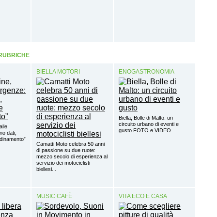
 RUBRICHE
BIELLA MOTORI
ENOGASTRONOMIA
Biella, Bolle di Malto: un
circuito urbano di eventi e
alle
gusto FOTO e VIDEO
o dati,
rdinamento”
Camatti Moto celebra 50 anni
di passione su due ruote:
mezzo secolo di esperienza al
servizio dei motociclisti
biellesi...
MUSIC CAFÈ
VITA ECO E CASA