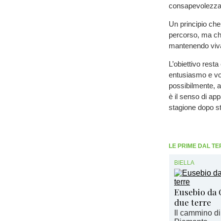
consapevolezza c
Un principio che 
percorso, ma che
mantenendo viva 
L’obiettivo rest
entusiasmo e vog
possibilmente, a 
è il senso di ap
stagione dopo s
LE PRIME DAL TE
BIELLA
Eusebio da C
due terre
Il cammino di