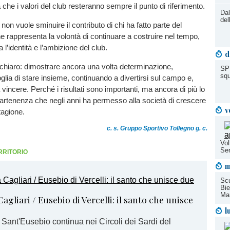
he i valori del club resteranno sempre il punto di riferimento.
Dal
del
non vuole sminuire il contributo di chi ha fatto parte del
 rappresenta la volontà di continuare a costruire nel tempo,
l’identità e l’ambizione del club.
d
a chiaro: dimostrare ancora una volta determinazione,
SPB
squ
lia di stare insieme, continuando a divertirsi sul campo e,
vincere. Perché i risultati sono importanti, ma ancora di più lo
partenenza che negli anni ha permesso alla società di crescere
v
tagione.
c. s. Gruppo Sportivo Tollegno g. c.
Vol
Ser
RRITORIO
m
Scu
Bie
Mar
agliari / Eusebio di Vercelli: il santo che unisce
l
 Sant'Eusebio continua nei Circoli dei Sardi del