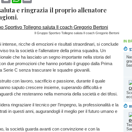
saluta e ringrazia il proprio allenatore
agioni.
Il Gruppo Sportivo Tollegno saluta Il coach Gregorio Bertoni
IN B
 intense, ricche di emozioni e risultati straordinari, si conclude
g
viso tra la società e l’allenatore della prima squadra. Un
ionale che ha lasciato un segno importante nella storia del
Nas
gra
con due promozioni che hanno portato il gruppo dalla Prima
bas
lla Serie C senza trascurare le squadre giovanili.
uito con lavoro, sacrificio e passione, durante il quale
hanno saputo crescere insieme, superando difficoltà e
Scu
guardi che resteranno nella memoria della società e dei tifosi.
ecc
dera ringraziare il tecnico per l’impegno, la professionalità e la
m
ati in questi anni, augurandogli il meglio per il futuro umano e
Tea
o, la società guarda avanti con convinzione e con la
Sar