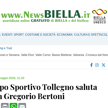
À
EVENTI
SPORT
COSTUME E SOCIETÀ
ECONOMIA
CULTURA E SPETTACOL
g e Trail
Mosso e Sessera
Valle Elvo
Valle Cervo
Basso Biellese
Valsesia
Cronaca dal Nor
aggio 2026, 11:20
po Sportivo Tollegno saluta
h Gregorio Bertoni
book
X
Print
WhatsApp
Email