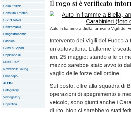
Il rogo si è verificato intor
Casa Edilizia
Consulta il meteo
CSEN News
Danzamania
Auto in fiamme a Biella, arrivano Vigili del F
Enogastronomia
Intervento dei Vigili del Fuoco a B
Fashion
un’autovettura. L’allarme è scatt
Gusti & Sapori
L'opinione di...
ieri, 25 maggio: stando alle prim
Music Cafè
mezzo sarebbe stato avvolto dal
Newsbiella Young
vaglio delle forze dell’ordine.
Oroscopo
ALPINI
Sul posto, oltre alla squadra di 
Fotogallery
operazioni di spegnimento e mes
Videogallery
veicolo, sono giunti anche i Cara
Copertina
di rito. Non ci sarebbero stati ferit