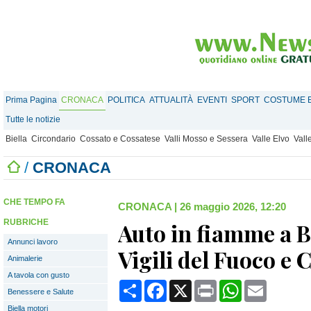
Prima Pagina
CRONACA
POLITICA
ATTUALITÀ
EVENTI
SPORT
COSTUME E
Tutte le notizie
Biella
Circondario
Cossato e Cossatese
Valli Mosso e Sessera
Valle Elvo
Vall
/
CRONACA
CHE TEMPO FA
CRONACA
|
26 maggio 2026, 12:20
RUBRICHE
Auto in fiamme a B
Annunci lavoro
Vigili del Fuoco e 
Animalerie
A tavola con gusto
Condividi
Facebook
X
Print
WhatsApp
Email
Benessere e Salute
Biella motori