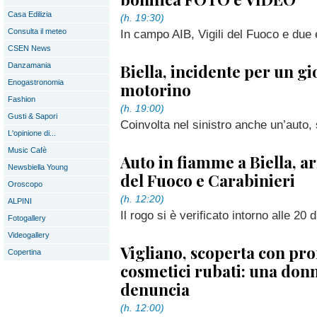
Casa Edilizia
(h. 19:30)
Consulta il meteo
In campo AIB, Vigili del Fuoco e due e
CSEN News
Biella, incidente per un gi
Danzamania
Enogastronomia
motorino
Fashion
(h. 19:00)
Gusti & Sapori
Coinvolta nel sinistro anche un’auto, 
L'opinione di...
Music Cafè
Auto in fiamme a Biella, ar
Newsbiella Young
del Fuoco e Carabinieri
Oroscopo
(h. 12:20)
ALPINI
Il rogo si è verificato intorno alle 20 di
Fotogallery
Videogallery
Vigliano, scoperta con pr
Copertina
cosmetici rubati: una donn
denuncia
(h. 12:00)