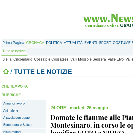
Prima Pagina
CRONACA
POLITICA
ATTUALITÀ
EVENTI
SPORT
COSTUME E
Tutte le notizie
Biella
Circondario
Cossato e Cossatese
Valli Mosso e Sessera
Valle Elvo
Vall
/
TUTTE LE NOTIZIE
CHE TEMPO FA
RUBRICHE
Annunci lavoro
24 ORE
|
martedì 26 maggio
Animalerie
Domate le fiamme alle Pia
A tavola con gusto
Montesinaro, in corso le o
Benessere e Salute
bonifica FOTO e VIDEO
Biella motori