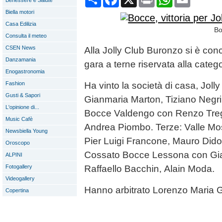
Benessere e Salute
Biella motori
Casa Edilizia
Bo
Consulta il meteo
CSEN News
Alla Jolly Club Buronzo si è con
Danzamania
gara a terne riservata alla categ
Enogastronomia
Fashion
Ha vinto la società di casa, Joll
Gusti & Sapori
Gianmaria Marton, Tiziano Negr
L'opinione di...
Bocce Valdengo con Renzo Tre
Music Cafè
Andrea Piombo. Terze: Valle M
Newsbiella Young
Pier Luigi Francone, Mauro Didon
Oroscopo
Cossato Bocce Lessona con Gian
ALPINI
Fotogallery
Raffaello Bacchin, Alain Moda.
Videogallery
Hanno arbitrato Lorenzo Maria G
Copertina