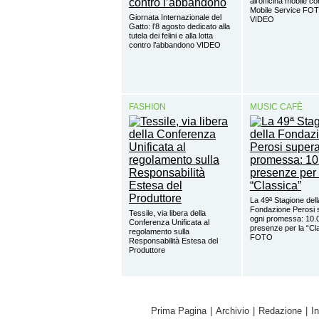
all’officina mobile c
Mobile Service FO
Giornata Internazionale del
VIDEO
Gatto: l’8 agosto dedicato alla
tutela dei felini e alla lotta
contro l’abbandono VIDEO
FASHION
MUSIC CAFÈ
La 49ª Stagione dell
Fondazione Perosi 
Tessile, via libera della
ogni promessa: 10.
Conferenza Unificata al
presenze per la “Cl
regolamento sulla
FOTO
Responsabilità Estesa del
Produttore
Prima Pagina
|
Archivio
|
Redazione
|
I