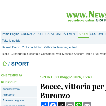
Prima Pagina
CRONACA
POLITICA
ATTUALITÀ
EVENTI
SPORT
COSTUME E
Tutte le notizie
Basket
Calcio
Ciclismo
Motori
Pallavolo
Running e Trail
Biella
Circondario
Cossato e Cossatese
Valli Mosso e Sessera
Valle Elvo
Vall
/
SPORT
CHE TEMPO FA
SPORT
|
21 maggio 2026, 15:40
RUBRICHE
Bocce, vittoria per 
Annunci lavoro
Buronzo
Animalerie
A tavola con gusto
Condividi
Facebook
X
Print
WhatsApp
Email