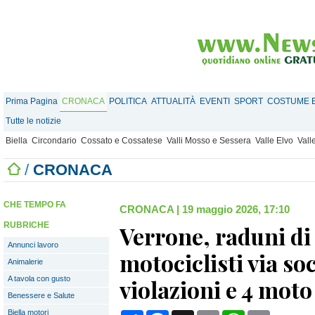
Prima Pagina
CRONACA
POLITICA
ATTUALITÀ
EVENTI
SPORT
COSTUME E
Tutte le notizie
Biella
Circondario
Cossato e Cossatese
Valli Mosso e Sessera
Valle Elvo
Vall
/
CRONACA
CHE TEMPO FA
CRONACA
|
19 maggio 2026, 17:10
RUBRICHE
Verrone, raduni di
Annunci lavoro
motociclisti via soc
Animalerie
A tavola con gusto
violazioni e 4 mot
Benessere e Salute
Biella motori