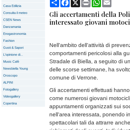
Condividi
Facebook
X
Print
WhatsApp
Email
Casa Edilizia
Gli accertamenti della Pol
Consulta il meteo
interessato giovani motocic
CSEN News
Danzamania
Enogastronomia
Fashion
Nell’ambito dell’attività di preve
Gusti & Sapori
comportamenti pericolosi alla gu
L'opinione di...
Stradale di Biella, a seguito di un
Music Cafè
delle scorse settimane, ha svolto
Newsbiella Young
Oroscopo
comune di Verrone.
ALPINI
Gli accertamenti effettuati hanno
Fotogallery
Videogallery
come numerosi giovani motociclis
Copertina
appuntamenti organizzati sui soci
nell’area interessata, ponendo i
spettacolari tali da attrarre anch