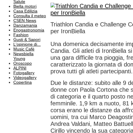
Salute
Biella motori
Casa Edilizia
Consulta il meteo
CSEN News
Triathlon Candia e Challenge 
Danzamania
Enogastronomia
per IronBiella
Fashion
Gusti & Sapori
Una domenica decisamente impe
L'opinione di...
Music Cafè
Candia. Gli atleti di IronBiella s
Newsbiella
una gara difficile tra pioggia, 
Young
Oroscopo
caratterizzato la giornata di 
ALPINI
prova tutti gli atleti partecipanti
Fotogallery
Videogallery
Due le distanze: subito alle 9 de
Copertina
donne con Paola Cortona che si
di categoria e il quarto posto ne
femminile. 1,9 km a nuoto, 81 k
corsa erano le distanze da affr
uomini, tra cui Marco Deagostin
Andrea Valdani, Matteo Battue
Cirillo vincendo la sua categori