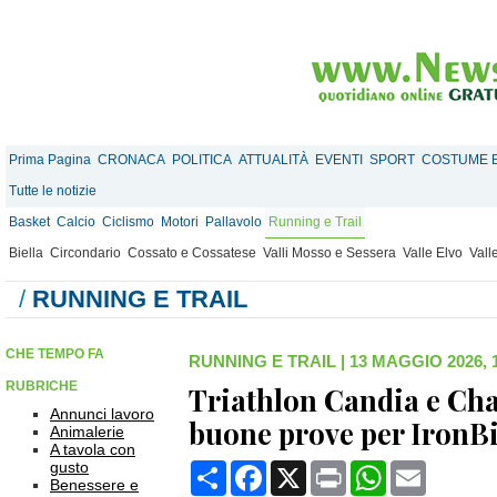
Prima Pagina
CRONACA
POLITICA
ATTUALITÀ
EVENTI
SPORT
COSTUME E
Tutte le notizie
Basket
Calcio
Ciclismo
Motori
Pallavolo
Running e Trail
Biella
Circondario
Cossato e Cossatese
Valli Mosso e Sessera
Valle Elvo
Vall
/
RUNNING E TRAIL
CHE TEMPO FA
RUNNING E TRAIL
|
13 MAGGIO 2026, 
RUBRICHE
Triathlon Candia e Cha
Annunci lavoro
buone prove per IronBi
Animalerie
A tavola con
gusto
Condividi
Facebook
X
Print
WhatsApp
Email
Benessere e