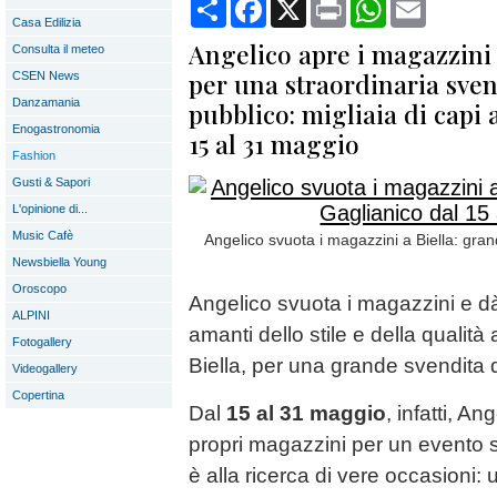
Condividi
Facebook
X
Print
WhatsApp
Email
Casa Edilizia
Angelico apre i magazzini a
Consulta il meteo
per una straordinaria svend
CSEN News
Danzamania
pubblico: migliaia di capi a
Enogastronomia
15 al 31 maggio
Fashion
Gusti & Sapori
L'opinione di...
Music Cafè
Angelico svuota i magazzini a Biella: gran
Newsbiella Young
Oroscopo
Angelico svuota i magazzini e dà
ALPINI
amanti dello stile e della qualità 
Fotogallery
Biella, per una grande svendita d
Videogallery
Copertina
Dal
15 al 31 maggio
, infatti, An
propri magazzini per un evento s
è alla ricerca di vere occasioni: