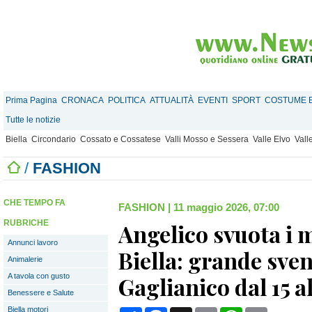
Prima Pagina
CRONACA
POLITICA
ATTUALITÀ
EVENTI
SPORT
COSTUME E
Tutte le notizie
Biella
Circondario
Cossato e Cossatese
Valli Mosso e Sessera
Valle Elvo
Vall
/
FASHION
CHE TEMPO FA
FASHION
|
11 maggio 2026, 07:00
RUBRICHE
Angelico svuota i 
Annunci lavoro
Biella: grande sven
Animalerie
A tavola con gusto
Gaglianico dal 15 a
Benessere e Salute
Biella motori