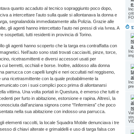
ntava quanto accaduto al tecnico sopraggiunto poco dopo,
Inc
cri
civa a intercettare l'auto sulla quale si allontanava la donna e
FO
arga, segnalandola immediatamente alla Polizia. Grazie alle
g
lte, gli agenti hanno intercettato l’auto nei pressi di via Ivrea. A
e sospettati, tutti residenti in provincia di Torino.
llo gli agenti hanno scoperto che la targa era contraffatta con
Inc
magnetici. Nell’auto sono stati trovati cacciaviti, pinze, torce,
imp
cino, ricetrasmittenti e diversi accessori usati per
a cui berretti, occhiali e borse. Inoltre, addosso alla donna
na parrucca con capelli lunghi e neri occultati nel reggiseno,
 e una ricetrasmittente con la quale probabilmente la
Inc
unicato con i suoi complici poco prima di allontanarsi
pre
ella vittima. Una volta portati in Questura, è emerso che tutti e
denti per furto in abitazione, estorsione e rapina. Altresì, la
onosciuta dall’anziana signora come “l’infermiera” che poco
sentata nella sua abitazione con indosso una parrucca.
Val
str
VI
i gli elementi raccolti, la locale Squadra Mobile denunciava i tre
sesso di chiavi alterate e grimaldelli e uso di targa falsa con