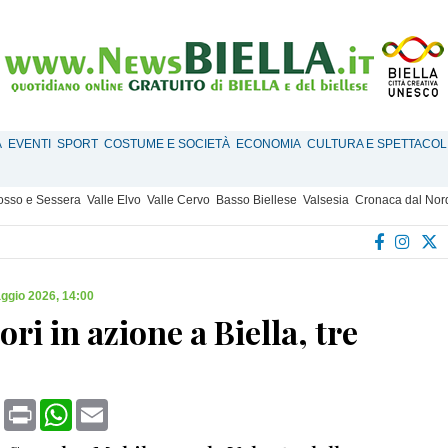
À
EVENTI
SPORT
COSTUME E SOCIETÀ
ECONOMIA
CULTURA E SPETTACOL
Mosso e Sessera
Valle Elvo
Valle Cervo
Basso Biellese
Valsesia
Cronaca dal Nor
ggio 2026, 14:00
ori in azione a Biella, tre
book
X
Print
WhatsApp
Email