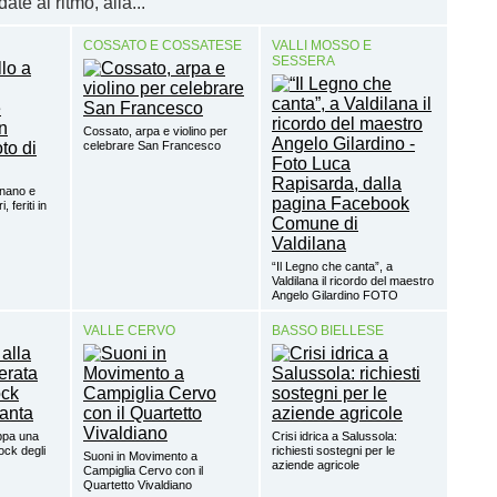
ate al ritmo, alla...
COSSATO E COSSATESE
VALLI MOSSO E
SESSERA
Cossato, arpa e violino per
celebrare San Francesco
gnano e
 feriti in
“Il Legno che canta”, a
Valdilana il ricordo del maestro
Angelo Gilardino FOTO
VALLE CERVO
BASSO BIELLESE
ppa una
Crisi idrica a Salussola:
ock degli
richiesti sostegni per le
Suoni in Movimento a
aziende agricole
Campiglia Cervo con il
Quartetto Vivaldiano