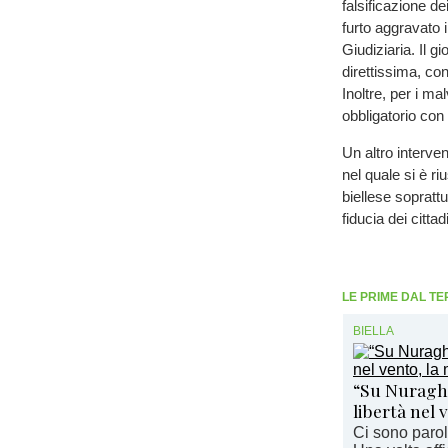
falsificazione dei
furto aggravato 
Giudiziaria. Il g
direttissima, co
Inoltre, per i ma
obbligatorio con 
Un altro interven
nel quale si è ri
biellese sopratt
fiducia dei cittad
LE PRIME DAL TE
BIELLA
“Su Nuraghe”
libertà nel 
Ci sono parol