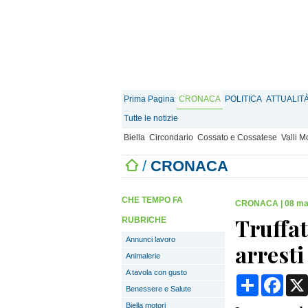
Prima Pagina
CRONACA
POLITICA
ATTUALIT
Tutte le notizie
Biella
Circondario
Cossato e Cossatese
Valli 
/
CRONACA
CHE TEMPO FA
CRONACA
|
08 ma
Truffat
RUBRICHE
Annunci lavoro
arresti
Animalerie
A tavola con gusto
Condividi
Face
Benessere e Salute
Biella motori