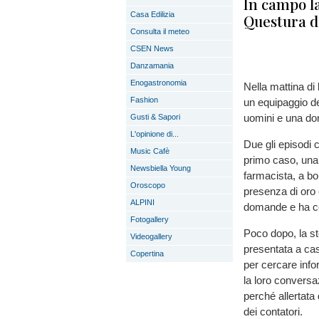
In campo la
Casa Edilizia
Questura di
Consulta il meteo
CSEN News
Danzamania
Enogastronomia
Nella mattina di
Fashion
un equipaggio de
uomini e una donn
Gusti & Sapori
L'opinione di...
Due gli episodi 
Music Cafè
primo caso, una 
Newsbiella Young
farmacista, a bo
Oroscopo
presenza di oro 
ALPINI
domande e ha con
Fotogallery
Poco dopo, la st
Videogallery
presentata a casa
Copertina
per cercare info
la loro conversa
perché allertata 
dei contatori.