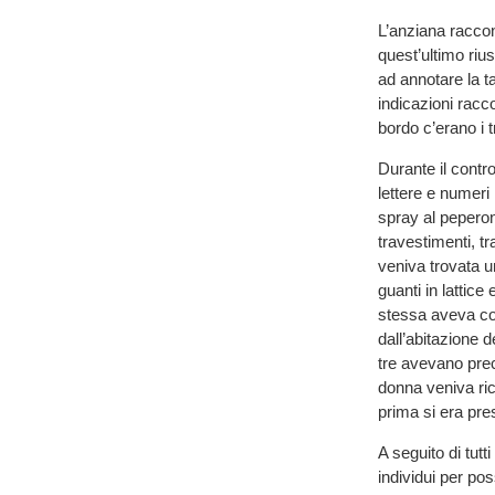
L’anziana racco
quest’ultimo rius
ad annotare la t
indicazioni racco
bordo c’erano i tr
Durante il contro
lettere e numeri 
spray al peperon
travestimenti, tr
veniva trovata u
guanti in lattice
stessa aveva com
dall’abitazione d
tre avevano prece
donna veniva ric
prima si era pre
A seguito di tutt
individui per pos