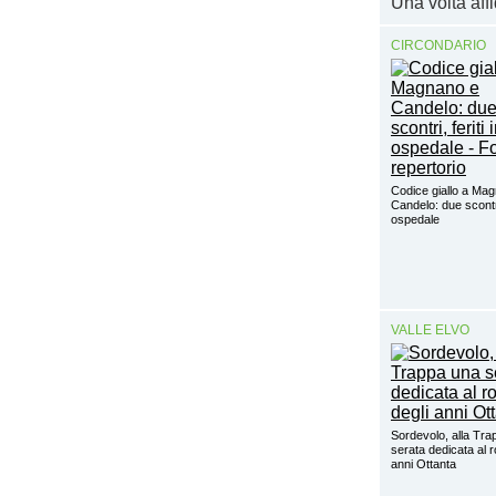
Una volta affid
CIRCONDARIO
Codice giallo a Ma
Candelo: due scontri,
ospedale
VALLE ELVO
Sordevolo, alla Tra
serata dedicata al r
anni Ottanta