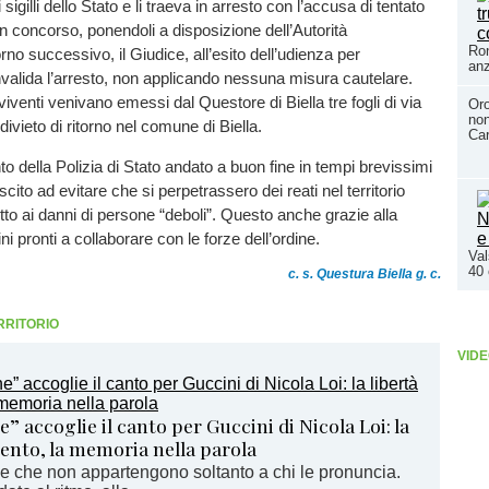
 sigilli dello Stato e li traeva in arresto con l’accusa di tentato
in concorso, ponendoli a disposizione dell’Autorità
Ron
iorno successivo, il Giudice, all’esito dell’udienza per
an
nvalida l’arresto, non applicando nessuna misura cautelare.
lviventi venivano emessi dal Questore di Biella tre fogli di via
Or
non
divieto di ritorno nel comune di Biella.
Car
to della Polizia di Stato andato a buon fine in tempi brevissimi
uscito ad evitare che si perpetrassero dei reati nel territorio
utto ai danni di persone “deboli”. Questo anche grazie alla
ini pronti a collaborare con le forze dell’ordine.
Val
40 
c. s. Questura Biella g. c.
RRITORIO
VIDE
 accoglie il canto per Guccini di Nicola Loi: la
vento, la memoria nella parola
e che non appartengono soltanto a chi le pronuncia.