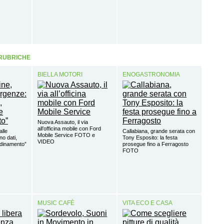
 RUBRICHE
BIELLA MOTORI
ENOGASTRONOMIA
Nuova Assauto, il via
all’officina mobile con Ford
alle
Callabiana, grande serata con
Mobile Service FOTO e
o dati,
Tony Esposito: la festa
VIDEO
rdinamento”
prosegue fino a Ferragosto
FOTO
MUSIC CAFÈ
VITA ECO E CASA