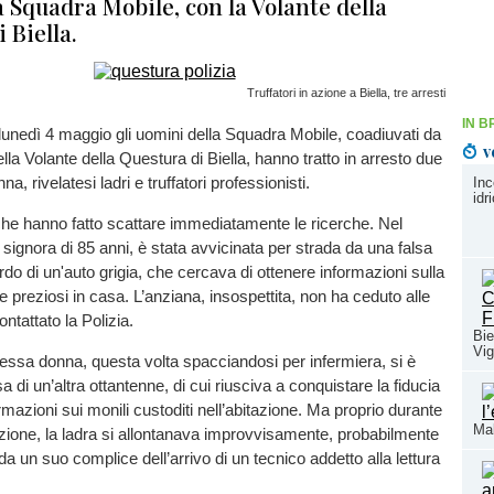
 Squadra Mobile, con la Volante della
 Biella.
Truffatori in azione a Biella, tre arresti
IN B
 lunedì 4 maggio gli uomini della Squadra Mobile, coadiuvati da
v
lla Volante della Questura di Biella, hanno tratto in arresto due
a, rivelatesi ladri e truffatori professionisti.
Inc
idr
che hanno fatto scattare immediatamente le ricerche. Nel
signora di 85 anni, è stata avvicinata per strada da una falsa
rdo di un'auto grigia, che cercava di ottenere informazioni sulla
e preziosi in casa. L’anziana, insospettita, non ha ceduto alle
tattato la Polizia.
Bie
Vig
essa donna, questa volta spacciandosi per infermiera, si è
 di un’altra ottantenne, di cui riusciva a conquistare la fiducia
rmazioni sui monili custoditi nell’abitazione. Ma proprio durante
Mal
zione, la ladra si allontanava improvvisamente, probabilmente
da un suo complice dell’arrivo di un tecnico addetto alla lettura