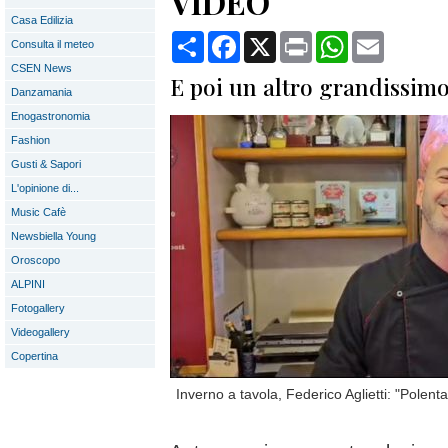
VIDEO
Casa Edilizia
Condividi
Facebook
X
Print
WhatsApp
Email
Consulta il meteo
CSEN News
E poi un altro grandissimo p
Danzamania
Enogastronomia
Fashion
Gusti & Sapori
L'opinione di...
Music Cafè
Newsbiella Young
Oroscopo
ALPINI
Fotogallery
Videogallery
Copertina
Inverno a tavola, Federico Aglietti: "Polen