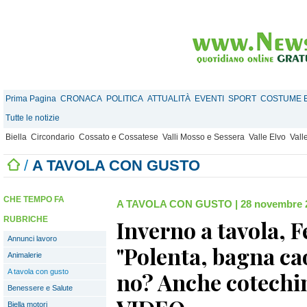
Prima Pagina
CRONACA
POLITICA
ATTUALITÀ
EVENTI
SPORT
COSTUME E
Tutte le notizie
Biella
Circondario
Cossato e Cossatese
Valli Mosso e Sessera
Valle Elvo
Vall
/
A TAVOLA CON GUSTO
CHE TEMPO FA
A TAVOLA CON GUSTO
|
28 novembre 2
RUBRICHE
Inverno a tavola, F
Annunci lavoro
"Polenta, bagna ca
Animalerie
A tavola con gusto
no? Anche cotechin
Benessere e Salute
Biella motori