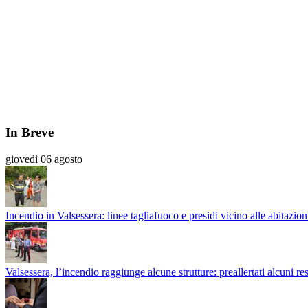
In Breve
giovedì 06 agosto
Incendio in Valsessera: linee tagliafuoco e presidi vicino alle abitaz
Valsessera, l’incendio raggiunge alcune strutture: preallertati alcun