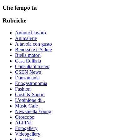
Che tempo fa
Rubriche
Annunci lavoro
Animalerie
A tavola con gusto
Benessere e Salute
Biella motori
Casa Edilizia
Consulta il meteo
CSEN News
Danzamania
Enogastronomia
Fashion
Gusti & Sapori
L'opinione di...
Music Cafè
Newsbiella Young
Oroscopo
ALPINI
Fotogallery
Videogallery
Copertina