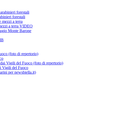
inieri forestali
 mezzi a terra VIDEO
oco
i Vigili del Fuoco