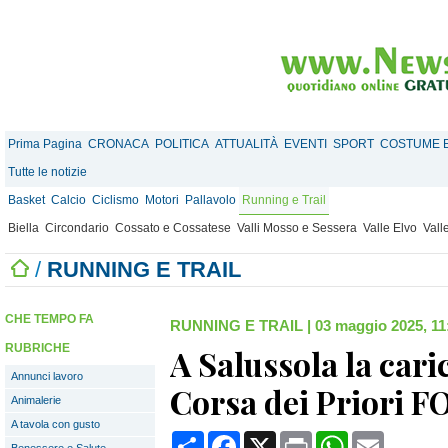
Prima Pagina
CRONACA
POLITICA
ATTUALITÀ
EVENTI
SPORT
COSTUME E
Tutte le notizie
Basket
Calcio
Ciclismo
Motori
Pallavolo
Running e Trail
Biella
Circondario
Cossato e Cossatese
Valli Mosso e Sessera
Valle Elvo
Vall
/
RUNNING E TRAIL
CHE TEMPO FA
RUNNING E TRAIL
|
03 maggio 2025, 11
RUBRICHE
A Salussola la caric
Annunci lavoro
Corsa dei Priori 
Animalerie
A tavola con gusto
Condividi
Facebook
X
Print
WhatsApp
Email