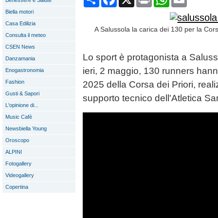
Benessere e Salute
Biella motori
Casa Edilizia
A Salussola la carica dei 130 per la Cors
Consulta il meteo
CSEN News
Lo sport è protagonista a Saluss
Danzamania
ieri, 2 maggio, 130 runners hann
Enogastronomia
Fashion
2025 della Corsa dei Priori, reali
Gusti & Sapori
supporto tecnico dell'Atletica Sa
L'opinione di...
Music Cafè
Newsbiella Young
Oroscopo
ALPINI
Fotogallery
Videogallery
Copertina