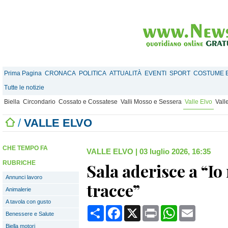
Prima Pagina
CRONACA
POLITICA
ATTUALITÀ
EVENTI
SPORT
COSTUME E
Tutte le notizie
Biella
Circondario
Cossato e Cossatese
Valli Mosso e Sessera
Valle Elvo
Vall
/
VALLE ELVO
CHE TEMPO FA
VALLE ELVO
|
03 luglio 2026, 16:35
RUBRICHE
Sala aderisce a “Io
Annunci lavoro
tracce”
Animalerie
A tavola con gusto
Condividi
Facebook
X
Print
WhatsApp
Email
Benessere e Salute
Biella motori