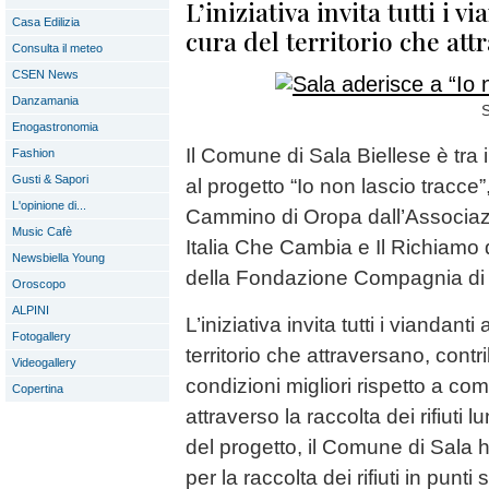
L’iniziativa invita tutti i 
Casa Edilizia
cura del territorio che att
Consulta il meteo
CSEN News
Danzamania
S
Enogastronomia
Il Comune di Sala Biellese è tr
Fashion
Gusti & Sapori
al progetto “Io non lascio tracce
L'opinione di...
Cammino di Oropa dall’Associa
Music Cafè
Italia Che Cambia e Il Richiamo 
Newsbiella Young
della Fondazione Compagnia di
Oroscopo
ALPINI
L’iniziativa invita tutti i viandant
Fotogallery
territorio che attraversano, contr
Videogallery
condizioni migliori rispetto a co
Copertina
attraverso la raccolta dei rifiuti 
del progetto, il Comune di Sala h
per la raccolta dei rifiuti in punti s