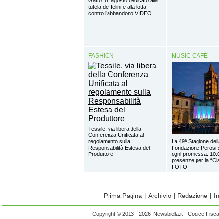
Gatto: l’8 agosto dedicato alla
tutela dei felini e alla lotta
contro l’abbandono VIDEO
FASHION
MUSIC CAFÈ
Tessile, via libera della
Conferenza Unificata al
regolamento sulla
La 49ª Stagione dell
Responsabilità Estesa del
Fondazione Perosi 
Produttore
ogni promessa: 10.
presenze per la “Cl
FOTO
Prima Pagina
|
Archivio
|
Redazione
|
I
Copyright © 2013 - 2026 Newsbiella.it - Codice Fisc