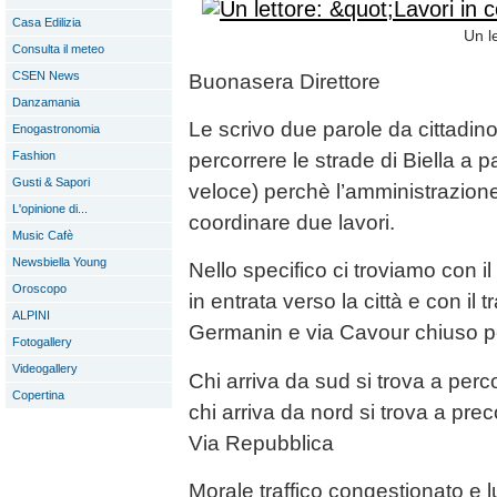
Casa Edilizia
Un le
Consulta il meteo
CSEN News
Buonasera Direttore
Danzamania
Le scrivo due parole da cittadino
Enogastronomia
Fashion
percorrere le strade di Biella a
Gusti & Sapori
veloce) perchè l’amministrazion
L'opinione di...
coordinare due lavori.
Music Cafè
Newsbiella Young
Nello specifico ci troviamo con i
Oroscopo
in entrata verso la città e con il t
ALPINI
Germanin e via Cavour chiuso pe
Fotogallery
Videogallery
Chi arriva da sud si trova a perc
Copertina
chi arriva da nord si trova a pr
Via Repubblica
Morale traffico congestionato e 