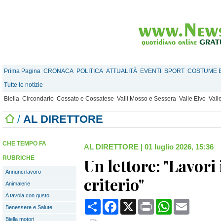
Prima Pagina
CRONACA
POLITICA
ATTUALITÀ
EVENTI
SPORT
COSTUME E
Tutte le notizie
Biella
Circondario
Cossato e Cossatese
Valli Mosso e Sessera
Valle Elvo
Vall
/
AL DIRETTORE
CHE TEMPO FA
AL DIRETTORE
|
01 luglio 2026, 15:36
RUBRICHE
Un lettore: "Lavori
Annunci lavoro
criterio"
Animalerie
A tavola con gusto
Condividi
Facebook
X
Print
WhatsApp
Email
Benessere e Salute
Biella motori