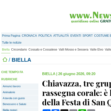
Prima Pagina
CRONACA
POLITICA
ATTUALITÀ
EVENTI
SPORT
COSTUME E
Tutte le notizie
Biella
Circondario
Cossato e Cossatese
Valli Mosso e Sessera
Valle Elvo
Vall
/
BIELLA
CHE TEMPO FA
BIELLA
|
26 giugno 2026, 09:20
RUBRICHE
Chiavazza, tre grup
Annunci lavoro
rassegna corale: è l
Animalerie
A tavola con gusto
della Festa di San 
Benessere e Salute
Biella motori