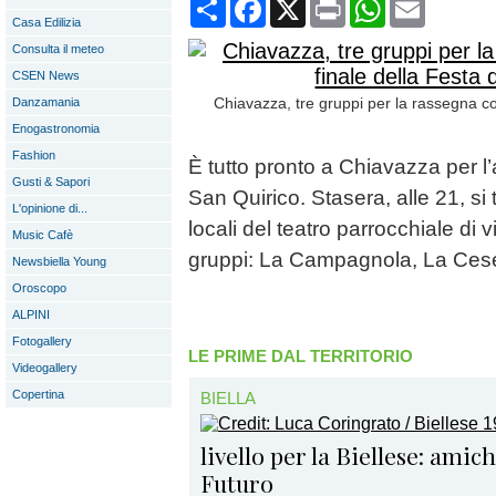
Condividi
Facebook
X
Print
WhatsApp
Email
Casa Edilizia
Consulta il meteo
CSEN News
Chiavazza, tre gruppi per la rassegna cor
Danzamania
Enogastronomia
Fashion
È tutto pronto a Chiavazza per l’a
Gusti & Sapori
San Quirico. Stasera, alle 21, si
L'opinione di...
locali del teatro parrocchiale di v
Music Cafè
gruppi: La Campagnola, La Ces
Newsbiella Young
Oroscopo
ALPINI
Fotogallery
LE PRIME DAL TERRITORIO
Videogallery
Copertina
BIELLA
livello per la Biellese: amic
Futuro