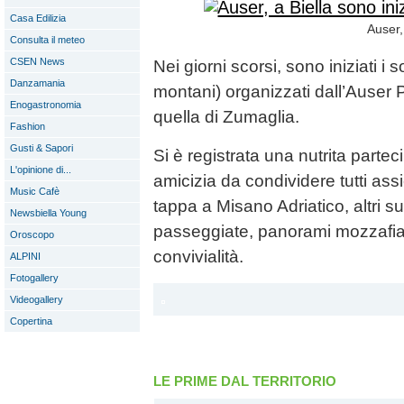
Casa Edilizia
Auser, 
Consulta il meteo
CSEN News
Nei giorni scorsi, sono iniziati i s
Danzamania
montani) organizzati dall’Auser P
Enogastronomia
quella di Zumaglia.
Fashion
Gusti & Sapori
Si è registrata una nutrita parte
L'opinione di...
amicizia da condividere tutti ass
Music Cafè
tappa a Misano Adriatico, altri su
Newsbiella Young
passeggiate, panorami mozzafia
Oroscopo
convivialità.
ALPINI
Fotogallery
Videogallery
Copertina
LE PRIME DAL TERRITORIO