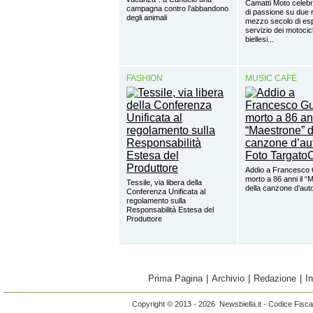
Camatti Moto celebr
campagna contro l’abbandono
di passione su due 
degli animali
mezzo secolo di esp
servizio dei motocicl
biellesi...
FASHION
MUSIC CAFÈ
Addio a Francesco 
morto a 86 anni il “
Tessile, via libera della
della canzone d’aut
Conferenza Unificata al
regolamento sulla
Responsabilità Estesa del
Produttore
Prima Pagina
|
Archivio
|
Redazione
|
I
Copyright © 2013 - 2026 Newsbiella.it - Codice Fisc