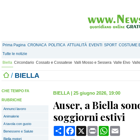
Prima Pagina
CRONACA
POLITICA
ATTUALITÀ
EVENTI
SPORT
COSTUME E
Tutte le notizie
Biella
Circondario
Cossato e Cossatese
Valli Mosso e Sessera
Valle Elvo
Vall
/
BIELLA
CHE TEMPO FA
BIELLA
|
25 giugno 2026, 19:00
RUBRICHE
Auser, a Biella sono
Annunci lavoro
soggiorni estivi
Animalerie
A tavola con gusto
Condividi
Facebook
X
Print
WhatsApp
Email
Benessere e Salute
Biella motori