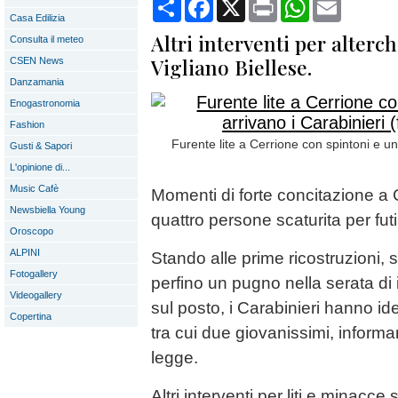
Condividi
Facebook
X
Print
WhatsApp
Email
Casa Edilizia
Altri interventi per alterch
Consulta il meteo
Vigliano Biellese.
CSEN News
Danzamania
Enogastronomia
Fashion
Furente lite a Cerrione con spintoni e un
Gusti & Sapori
L'opinione di...
Music Cafè
Momenti di forte concitazione a C
Newsbiella Young
quattro persone scaturita per futi
Oroscopo
ALPINI
Stando alle prime ricostruzioni, 
Fotogallery
perfino un pugno nella serata di 
Videogallery
sul posto, i Carabinieri hanno ide
Copertina
tra cui due giovanissimi, informan
legge.
Altri interventi per liti e minacce