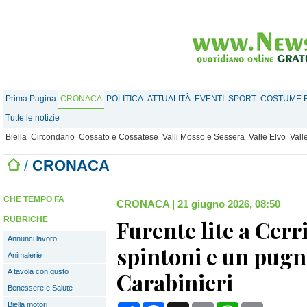
Prima Pagina
CRONACA
POLITICA
ATTUALITÀ
EVENTI
SPORT
COSTUME E
Tutte le notizie
Biella
Circondario
Cossato e Cossatese
Valli Mosso e Sessera
Valle Elvo
Vall
/
CRONACA
CHE TEMPO FA
CRONACA
|
21 giugno 2026, 08:50
RUBRICHE
Furente lite a Cerr
Annunci lavoro
spintoni e un pugn
Animalerie
A tavola con gusto
Carabinieri
Benessere e Salute
Biella motori