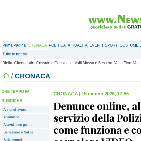
Prima Pagina
CRONACA
POLITICA
ATTUALITÀ
EVENTI
SPORT
COSTUME E
Tutte le notizie
Biella
Circondario
Cossato e Cossatese
Valli Mosso e Sessera
Valle Elvo
Vall
/
CRONACA
CHE TEMPO FA
CRONACA
|
15 giugno 2026, 17:55
RUBRICHE
Denunce online, al 
Annunci lavoro
servizio della Poliz
Animalerie
A tavola con gusto
come funziona e co
Benessere e Salute
Biella motori