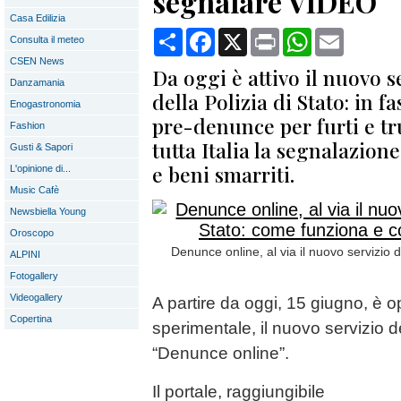
segnalare VIDEO
Casa Edilizia
Condividi
Facebook
X
Print
WhatsApp
Email
Consulta il meteo
CSEN News
Da oggi è attivo il nuovo s
Danzamania
della Polizia di Stato: in f
Enogastronomia
pre-denunce per furti e tru
Fashion
tutta Italia la segnalazio
Gusti & Sapori
e beni smarriti.
L'opinione di...
Music Cafè
Newsbiella Young
Oroscopo
Denunce online, al via il nuovo servizio d
ALPINI
Fotogallery
Videogallery
A partire da oggi, 15 giugno, è op
Copertina
sperimentale, il nuovo servizio de
“Denunce online”.
Il portale, raggiungibile