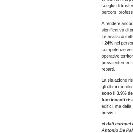
sceglie di trasfe
percorsi professio
A rendere ancora
significativa di p
Le analisi di set
il
24%
nel person
competenze vengo
operative territor
prevalentemente 
reparti.
La situazione ri
gli ultimi monitor
sono il 3,9% del
funzionanti ris
edifici, ma dall
previsti.
«I dati europe
Antonio De Pal