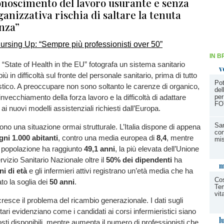
onoscimento del lavoro usurante e senza
anizzativa rischia di saltare la tenuta
enza”
IN B
o “State of Health in the EU” fotografa un sistema sanitario
v
iù in difficoltà sul fronte del personale sanitario, prima di tutto
Pot
istico. A preoccupare non sono soltanto le carenze di organico,
del
invecchiamento della forza lavoro e la difficoltà di adattare
per
FO
ai nuovi modelli assistenziali richiesti dall’Europa.
San
ono una situazione ormai strutturale. L’Italia dispone di appena
con
gni 1.000 abitanti
, contro una media europea di
8,4
, mentre
mi
a popolazione ha raggiunto
49,1 anni
, la più elevata dell’Unione
vizio Sanitario Nazionale oltre il
50% dei dipendenti
ha
m
ni di età
e gli infermieri attivi registrano un’età media che ha
Co
to la soglia dei
50 anni
.
Tem
vit
resce il problema del ricambio generazionale. I dati sugli
ari evidenziano come i candidati ai corsi infermieristici siano
l
osti disponibili, mentre aumenta il numero di professionisti che