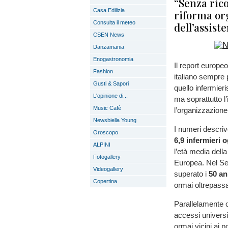
“Senza ric
Casa Edilizia
riforma org
Consulta il meteo
dell’assist
CSEN News
Danzamania
Enogastronomia
Il report europe
Fashion
italiano sempre p
Gusti & Sapori
quello infermier
L'opinione di...
ma soprattutto l’
Music Cafè
l’organizzazione 
Newsbiella Young
I numeri descriv
Oroscopo
6,9 infermieri o
ALPINI
l’età media dell
Fotogallery
Europea. Nel Ser
Videogallery
superato i
50 an
Copertina
ormai oltrepassa
Parallelamente c
accessi universit
ormai vicini ai p