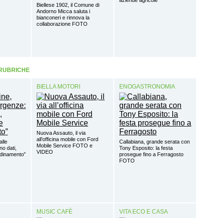
aziende agricole
Biellese 1902, il Comune di
Andorno Micca saluta i
bianconeri e rinnova la
collaborazione FOTO
 RUBRICHE
BIELLA MOTORI
ENOGASTRONOMIA
Nuova Assauto, il via
all’officina mobile con Ford
alle
Callabiana, grande serata con
Mobile Service FOTO e
o dati,
Tony Esposito: la festa
VIDEO
rdinamento”
prosegue fino a Ferragosto
FOTO
MUSIC CAFÈ
VITA ECO E CASA