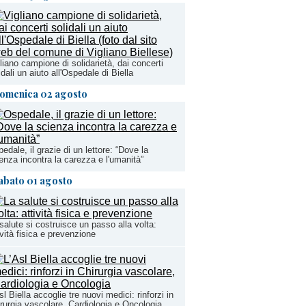
liano campione di solidarietà, dai concerti
idali un aiuto all'Ospedale di Biella
omenica 02 agosto
edale, il grazie di un lettore: “Dove la
enza incontra la carezza e l'umanità”
abato 01 agosto
salute si costruisce un passo alla volta:
ività fisica e prevenzione
sl Biella accoglie tre nuovi medici: rinforzi in
rurgia vascolare, Cardiologia e Oncologia