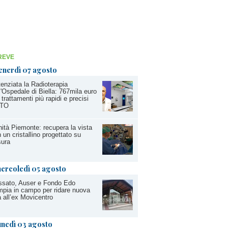
REVE
enerdì 07 agosto
enziata la Radioterapia
l'Ospedale di Biella: 767mila euro
 trattamenti più rapidi e precisi
TO
ità Piemonte: recupera la vista
 un cristallino progettato su
sura
ercoledì 05 agosto
ssato, Auser e Fondo Edo
pia in campo per ridare nuova
a all’ex Movicentro
unedì 03 agosto