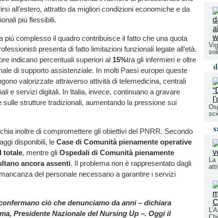
rirsi all’estero, attratto da migliori condizioni economiche e da
nali più flessibili.
 più complesso il quadro contribuisce il fatto che una quota
Vig
rofessionisti presenta di fatto limitazioni funzionali legate all’età.
sol
tore indicano percentuali superiori al
15%
tra gli infermieri e oltre
d
ale di supporto assistenziale. In molti Paesi europei queste
no valorizzate attraverso attività di telemedicina, centrali
iali e servizi digitali. In Italia, invece, continuano a gravare
sulle strutture tradizionali, aumentando la pressione sui
Osp
sci
s
schia inoltre di compromettere gli obiettivi del PNRR. Secondo
aggi disponibili, le
Case di Comunità pienamente operative
 totale
, mentre gli
Ospedali di Comunità pienamente
La 
ultano ancora assenti
. Il problema non è rappresentato dagli
att
a mancanza del personale necessario a garantire i servizi
i confermano ciò che denunciamo da anni – dichiara
L’A
ma, Presidente Nazionale del Nursing Up –. Oggi il
Chi