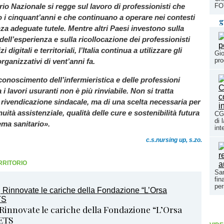
rio Nazionale si regge sul lavoro di professionisti che
FO
 i cinquant’anni e che continuano a operare nei contesti
g
za adeguate tutele. Mentre altri Paesi investono sulla
dell’esperienza e sulla ricollocazione dei professionisti
i digitali e territoriali, l’Italia continua a utilizzare gli
Gio
pro
rganizzativi di vent’anni fa.
iconoscimento dell’infermieristica e delle professioni
a i lavori usuranti non è più rinviabile. Non si tratta
 rivendicazione sindacale, ma di una scelta necessaria per
uità assistenziale, qualità delle cure e sostenibilità futura
CGI
di 
ema sanitario».
int
c.s.nursing up, s.zo.
RRITORIO
San
fin
per
 Rinnovate le cariche della Fondazione “L’Orsa
ETS