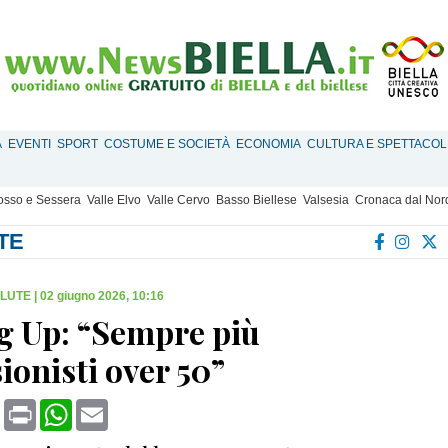
À
EVENTI
SPORT
COSTUME E SOCIETÀ
ECONOMIA
CULTURA E SPETTACOL
Mosso e Sessera
Valle Elvo
Valle Cervo
Basso Biellese
Valsesia
Cronaca dal Nor
TE
ALUTE
|
02 giugno 2026, 10:16
g Up: “Sempre più
ionisti over 50”
book
X
Print
WhatsApp
Email