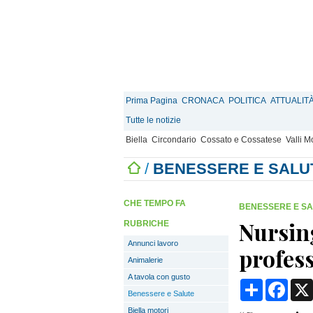
Prima Pagina
CRONACA
POLITICA
ATTUALIT
Tutte le notizie
Biella
Circondario
Cossato e Cossatese
Valli 
/
BENESSERE E SALU
CHE TEMPO FA
BENESSERE E S
Nursin
RUBRICHE
Annunci lavoro
profess
Animalerie
A tavola con gusto
Condividi
Face
Benessere e Salute
Biella motori