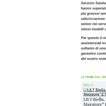
Servizio Sanita
hanno superato
più gravosi sen
valorizzazione 
senior nei serviz
stessi modelli o
Per questo il r
assistenziali tr
soltanto di una
garantire contin
del nostro sist
LE PRIME DAL TE
BIELLA
LILT Biella,
Maggiore” 