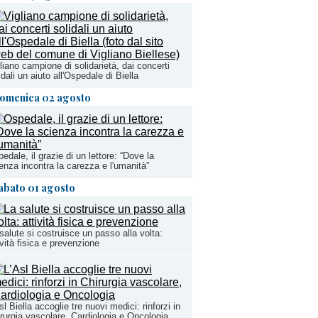
liano campione di solidarietà, dai concerti
idali un aiuto all'Ospedale di Biella
omenica 02 agosto
edale, il grazie di un lettore: “Dove la
enza incontra la carezza e l'umanità”
abato 01 agosto
salute si costruisce un passo alla volta:
ività fisica e prevenzione
sl Biella accoglie tre nuovi medici: rinforzi in
rurgia vascolare, Cardiologia e Oncologia