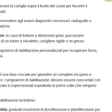
VIDE
levare la caviglia sopra il livello del cuore per favorire il
uidi.
ovvedere agli esami diagnostici necessari: radiografie o
tiche.
one
: in caso di fratture o distorsioni gravi, può essere
di un tutore a stivaletto, cavigliere rigide o un gesso.
rogrammi di riabilitazione personalizzati per recuperare forza,
tà.
e è una fase cruciale per garantire un completo recupero e
ve. I programmi di riabilitazione, devono essere concordati con
icato e supervisionati soprattutto le prime volte che vengono
abilitazione includono:
ilità
: graduali movimenti di dorsiflessione e plantiflessione per