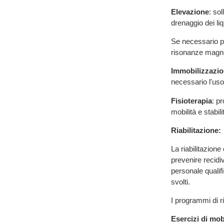
Elevazione
: sol
drenaggio dei liq
Se necessario pr
risonanze magne
Immobilizzazi
necessario l'uso 
Fisioterapia
: p
mobilità e stabili
Riabilitazione:
La riabilitazion
prevenire recidi
personale qualif
svolti.
I programmi di ri
Esercizi di mob