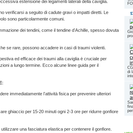
cessiva estensione dei legamenti laterali della caviglia.
FO
g
o verificarsi a seguito di cadute gravi o impatti diretti. Le
leolo sono particolarmente comuni.
iammazione dei tendini, come il tendine d'Achille, spesso dovuta
Gio
pro
che se rare, possono accadere in casi di traumi violenti.
estiva ed efficace dei traumi alla caviglia è cruciale per
zioni a lungo termine. Ecco alcune linee guida per il
CGI
di 
int
E
:
ere immediatamente l'attività fisica per prevenire ulteriori
San
fin
per
care ghiaccio per 15-20 minuti ogni 2-3 ore per ridurre gonfiore
: utilizzare una fasciatura elastica per contenere il gonfiore.