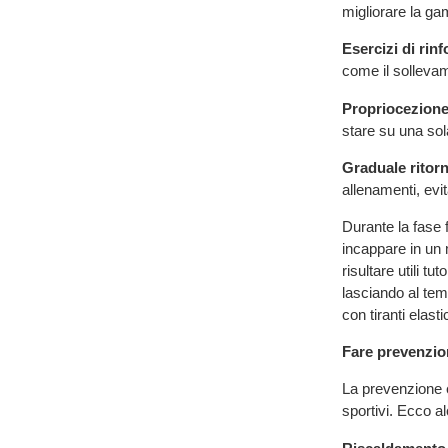
migliorare la g
Esercizi di rin
come il sollevam
Propriocezion
stare su una sola
Graduale ritorno
allenamenti, evit
Durante la fase f
incappare in un
risultare utili t
lasciando al tem
con tiranti elast
Fare prevenzio
La prevenzione è 
sportivi. Ecco al