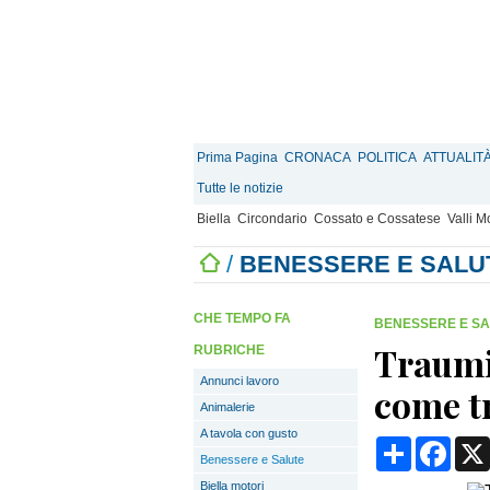
Prima Pagina
CRONACA
POLITICA
ATTUALIT
Tutte le notizie
Biella
Circondario
Cossato e Cossatese
Valli 
/
BENESSERE E SALU
CHE TEMPO FA
BENESSERE E S
Traumi 
RUBRICHE
Annunci lavoro
come tr
Animalerie
A tavola con gusto
Condividi
Face
Benessere e Salute
Biella motori