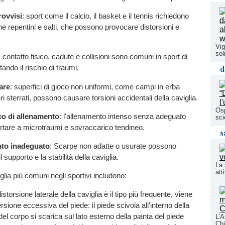
ovvisi
: sport come il calcio, il basket e il tennis richiedono
ne repentini e salti, che possono provocare distorsioni e
Vig
sol
: contatto fisico, cadute e collisioni sono comuni in sport di
ndo il rischio di traumi.
d
are
: superfici di gioco non uniformi, come campi in erba
ri sterrati, possono causare torsioni accidentali della caviglia.
Osp
co di allenamento
: l'allenamento intenso senza adeguato
sci
rtare a microtraumi e sovraccarico tendineo.
s
to inadeguato
: Scarpe non adatte o usurate possono
supporto e la stabilità della caviglia.
La 
att
iglia più comuni negli sportivi includono:
 distorsione laterale della caviglia è il tipo più frequente, viene
rsione eccessiva del piede: il piede scivola all’interno della
 del corpo si scarica sul lato esterno della pianta del piede
L’A
Chi