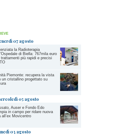
REVE
enerdì 07 agosto
enziata la Radioterapia
l'Ospedale di Biella: 767mila euro
 trattamenti più rapidi e precisi
TO
ità Piemonte: recupera la vista
 un cristallino progettato su
sura
ercoledì 05 agosto
ssato, Auser e Fondo Edo
pia in campo per ridare nuova
a all’ex Movicentro
unedì 03 agosto