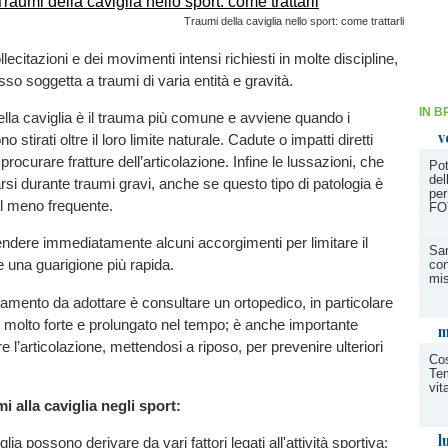
Traumi della caviglia nello sport: come trattarli
lecitazioni e dei movimenti intensi richiesti in molte discipline,
sso soggetta a traumi di varia entità e gravità.
IN B
ella caviglia è il trauma più comune e avviene quando i
v
 stirati oltre il loro limite naturale. Cadute o impatti diretti
ocurare fratture dell’articolazione. Infine le lussazioni, che
Pot
del
rsi durante traumi gravi, anche se questo tipo di patologia è
per
il meno frequente.
FO
ndere immediatamente alcuni accorgimenti per limitare il
San
re una guarigione più rapida.
con
mi
amento da adottare è consultare un ortopedico, in particolare
e molto forte e prolungato nel tempo; è anche importante
m
re l’articolazione, mettendosi a riposo, per prevenire ulteriori
Co
Tem
vit
i alla caviglia negli sport:
l
glia possono derivare da vari fattori legati all'attività sportiva: