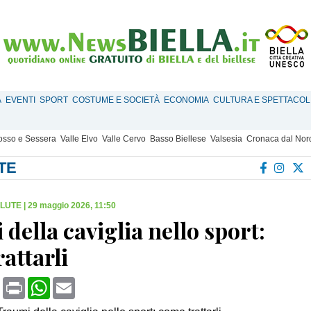
À
EVENTI
SPORT
COSTUME E SOCIETÀ
ECONOMIA
CULTURA E SPETTACOL
Mosso e Sessera
Valle Elvo
Valle Cervo
Basso Biellese
Valsesia
Cronaca dal Nor
TE
ALUTE
|
29 maggio 2026, 11:50
della caviglia nello sport:
attarli
book
X
Print
WhatsApp
Email