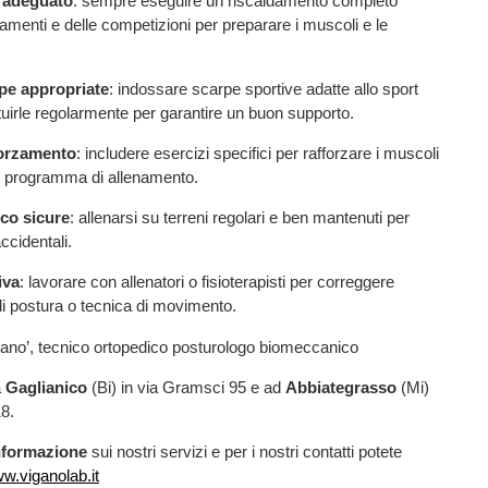
 adeguato
: sempre eseguire un riscaldamento completo
namenti e delle competizioni per preparare i muscoli e le
rpe appropriate
: indossare scarpe sportive adatte allo sport
ituirle regolarmente per garantire un buon supporto.
forzamento
: includere esercizi specifici per rafforzare i muscoli
el programma di allenamento.
oco sicure
: allenarsi su terreni regolari e ben mantenuti per
accidentali.
iva
: lavorare con allenatori o fisioterapisti per correggere
i di postura o tecnica di movimento.
gano’, tecnico ortopedico posturologo biomeccanico
a
Gaglianico
(Bi) in via Gramsci 95 e ad
Abbiategrasso
(Mi)
8.
informazione
sui nostri servizi e per i nostri contatti potete
w.viganolab.it