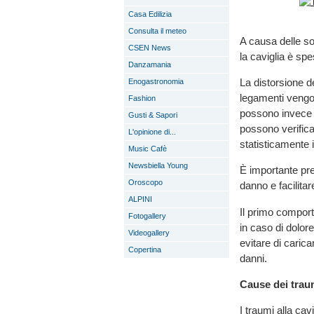
Casa Edilizia
Consulta il meteo
A causa delle sol
CSEN News
la caviglia è spe
Danzamania
La distorsione d
Enogastronomia
legamenti vengono
Fashion
possono invece pr
Gusti & Sapori
possono verifica
L'opinione di...
statisticamente 
Music Cafè
Newsbiella Young
È importante pre
Oroscopo
danno e facilita
ALPINI
Il primo comport
Fotogallery
in caso di dolor
Videogallery
evitare di carica
Copertina
danni.
Cause dei traum
I traumi alla cavi