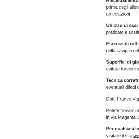
Riscaldamento
prima degli alle
articolazioni.
Utilizzo di sca
praticato e sost
Esercizi di raf
della caviglia n
Superfici di gi
evitare torsioni 
Tecnica corrett
eventuali difett
Dott. Franco Vi
Potete trovarci 
in via Magenta 1
Per qualsiasi 
visitare il sito
ww