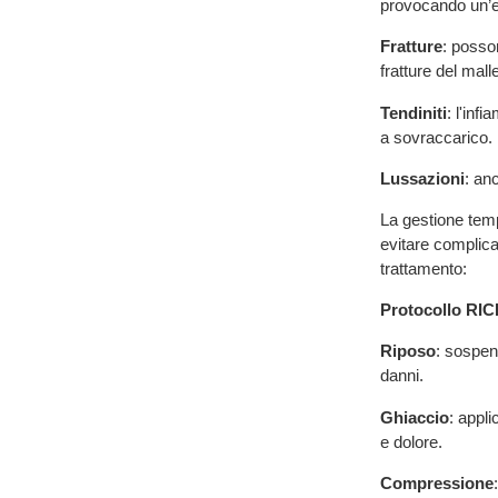
provocando un’ec
Fratture
: posson
fratture del mal
Tendiniti
: l'inf
a sovraccarico.
Lussazioni
: an
La gestione temp
evitare complica
trattamento:
Protocollo RIC
Riposo
: sospend
danni.
Ghiaccio
: appli
e dolore.
Compressione