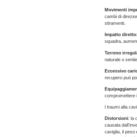
Movimenti impr
cambi di direzio
stiramenti.
Impatto diretto
squadra, aumenta
Terreno irregol
naturale o sentie
Eccessivo cari
recupero può po
Equipaggiamen
compromettere il 
I traumi alla cav
Distorsioni
: la
causata dall'inve
caviglia, il peso