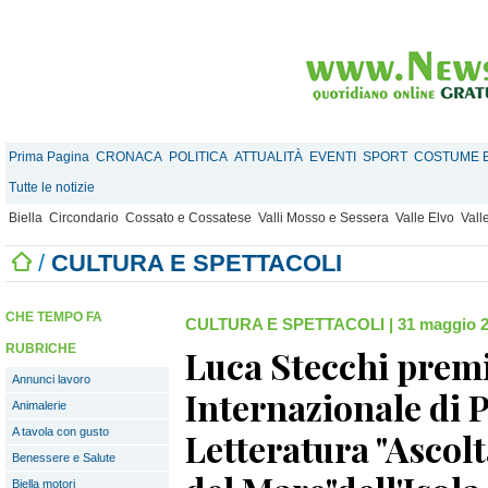
Prima Pagina
CRONACA
POLITICA
ATTUALITÀ
EVENTI
SPORT
COSTUME E
Tutte le notizie
Biella
Circondario
Cossato e Cossatese
Valli Mosso e Sessera
Valle Elvo
Vall
/
CULTURA E SPETTACOLI
CHE TEMPO FA
CULTURA E SPETTACOLI
|
31 maggio 2
RUBRICHE
Luca Stecchi prem
Annunci lavoro
Internazionale di P
Animalerie
A tavola con gusto
Letteratura "Ascolt
Benessere e Salute
Biella motori