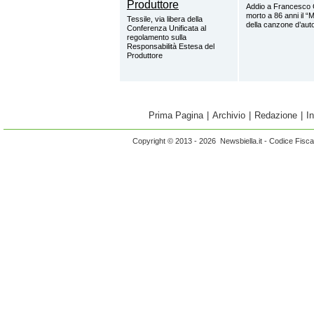
Addio a Francesco 
morto a 86 anni il “
Tessile, via libera della
della canzone d’aut
Conferenza Unificata al
regolamento sulla
Responsabilità Estesa del
Produttore
Prima Pagina
|
Archivio
|
Redazione
|
I
Copyright © 2013 - 2026 Newsbiella.it - Codice Fisc