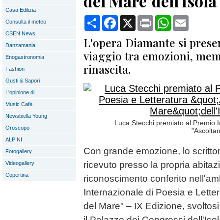
del Mare"dell'Isol
Casa Edilizia
Condividi
Facebook
X
Print
WhatsApp
Email
Consulta il meteo
CSEN News
L'opera Diamante si prese
Danzamania
viaggio tra emozioni, mem
Enogastronomia
rinascita.
Fashion
Gusti & Sapori
L'opinione di...
Music Cafè
Newsbiella Young
Luca Stecchi premiato al Premio I
Oroscopo
"Ascoltan
ALPINI
Con grande emozione, lo scritto
Fotogallery
ricevuto presso la propria abitazi
Videogallery
Copertina
riconoscimento conferito nell'am
Internazionale di Poesia e Letter
del Mare" – IX Edizione, svoltos
il Palazzo dei Congressi dell'Isol