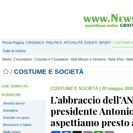
Prima Pagina
CRONACA
POLITICA
ATTUALITÀ
EVENTI
SPORT
COSTUME E
Tutte le notizie
Biella
Circondario
Cossato e Cossatese
Valli Mosso e Sessera
Valle Elvo
Vall
/
COSTUME E SOCIETÀ
CHE TEMPO FA
COSTUME E SOCIETÀ
|
20 maggio 2026
RUBRICHE
L’abbraccio dell’A
Annunci lavoro
presidente Antoni
Animalerie
A tavola con gusto
aspettiamo presto 
Benessere e Salute
Biella motori