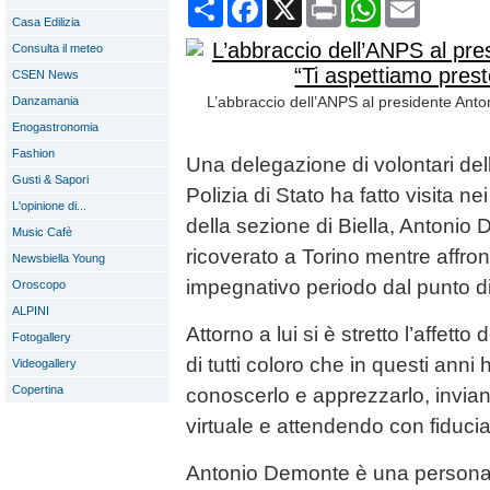
Condividi
Facebook
X
Print
WhatsApp
Email
Casa Edilizia
Consulta il meteo
CSEN News
L’abbraccio dell’ANPS al presidente Anto
Danzamania
Enogastronomia
Fashion
Una delegazione di volontari de
Gusti & Sapori
Polizia di Stato ha fatto visita ne
L'opinione di...
della sezione di Biella, Antonio
Music Cafè
ricoverato a Torino mentre affron
Newsbiella Young
impegnativo periodo dal punto di 
Oroscopo
ALPINI
Attorno a lui si è stretto l’affetto 
Fotogallery
di tutti coloro che in questi ann
Videogallery
Copertina
conoscerlo e apprezzarlo, invia
virtuale e attendendo con fiducia 
Antonio Demonte è una persona