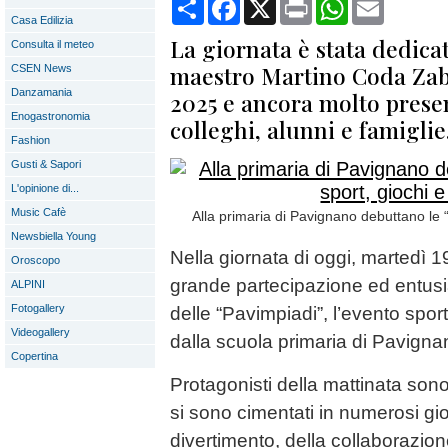
Condividi
Facebook
X
Print
WhatsApp
Email
Casa Edilizia
La giornata è stata dedicat
Consulta il meteo
maestro Martino Coda Zab
CSEN News
Danzamania
2025 e ancora molto prese
Enogastronomia
colleghi, alunni e famiglie
Fashion
Gusti & Sapori
L'opinione di...
Music Cafè
Alla primaria di Pavignano debuttano le 
Newsbiella Young
Nella giornata di oggi, martedì 1
Oroscopo
grande partecipazione ed entus
ALPINI
Fotogallery
delle “Pavimpiadi”, l’evento spor
Videogallery
dalla scuola primaria di Pavigna
Copertina
Protagonisti della mattinata sono
si sono cimentati in numerosi gioc
divertimento, della collaborazione