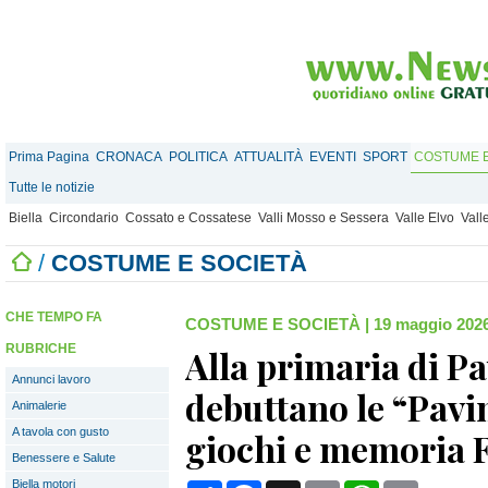
Prima Pagina
CRONACA
POLITICA
ATTUALITÀ
EVENTI
SPORT
COSTUME E
Tutte le notizie
Biella
Circondario
Cossato e Cossatese
Valli Mosso e Sessera
Valle Elvo
Vall
/
COSTUME E SOCIETÀ
CHE TEMPO FA
COSTUME E SOCIETÀ
|
19 maggio 2026
RUBRICHE
Alla primaria di P
Annunci lavoro
debuttano le “Pavi
Animalerie
A tavola con gusto
giochi e memoria
Benessere e Salute
Biella motori