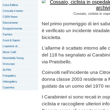
Casa Edilizia
Consulta il meteo
Cossato, ciclista in osp
CSEN News
Danzamania
Nel primo pomeriggio di ieri sa
Enogastronomia
è verificato un incidente stradal
Fashion
bicicletta.
Gusti & Sapori
L'opinione di...
L’allarme è scattato intorno alle
Music Cafè
del 118 ha segnalato ai Carabinie
Newsbiella Young
via Pratobello.
Oroscopo
ALPINI
Coinvolti nell’incidente una Cit
Fotogallery
donna classe 2003 residente a M
Videogallery
guidato da un uomo del 1970 res
Copertina
I Carabinieri si sono recati in osp
ciclista e raccogliere ulteriori in