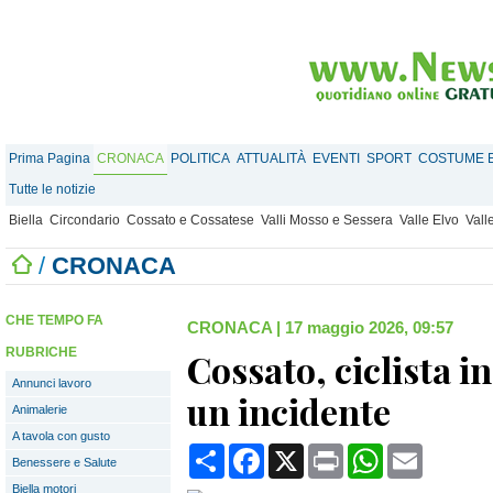
Prima Pagina
CRONACA
POLITICA
ATTUALITÀ
EVENTI
SPORT
COSTUME E
Tutte le notizie
Biella
Circondario
Cossato e Cossatese
Valli Mosso e Sessera
Valle Elvo
Vall
/
CRONACA
CHE TEMPO FA
CRONACA
|
17 maggio 2026, 09:57
RUBRICHE
Cossato, ciclista i
Annunci lavoro
un incidente
Animalerie
A tavola con gusto
Condividi
Facebook
X
Print
WhatsApp
Email
Benessere e Salute
Biella motori