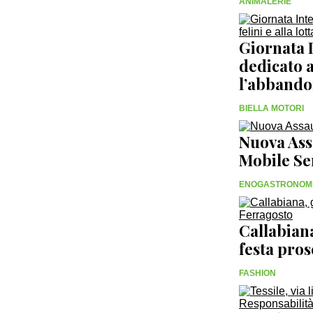
ANIMALERIE
Giornata I
dedicato al
l’abband
BIELLA MOTORI
Nuova Assa
Mobile Se
ENOGASTRONOM
Callabiana
festa pro
FASHION