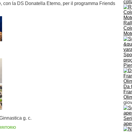
col
 con la DS Donatella Eterno, per il programma Friends
Ral
Colo
Mot
Spor
pro
Pie
Da 
Fran
Oli
gio
Ginnastica g. c.
Seri
aper
RRITORIO