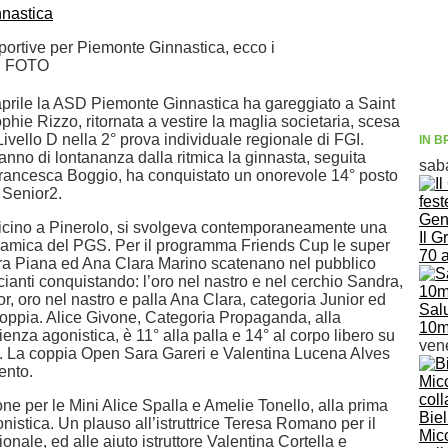
portive per Piemonte Ginnastica, ecco i
uti FOTO
rile la ASD Piemonte Ginnastica ha gareggiato a Saint
hie Rizzo, ritornata a vestire la maglia societaria, scesa
ivello D nella 2° prova individuale regionale di FGI.
IN B
nno di lontananza dalla ritmica la ginnasta, seguita
sab
Francesca Boggio, ha conquistato un onorevole 14° posto
 Senior2.
icino a Pinerolo, si svolgeva contemporaneamente una
Il G
camica del PGS. Per il programma Friends Cup le super
70 
a Piana ed Ana Clara Marino scatenano nel pubblico
ianti conquistando: l’oro nel nastro e nel cerchio Sandra,
r, oro nel nastro e palla Ana Clara, categoria Junior ed
Sal
coppia. Alice Givone, Categoria Propaganda, alla
10m
nza agonistica, è 11° alla palla e 14° al corpo libero su
ven
i. La coppia Open Sara Gareri e Valentina Lucena Alves
ento.
e per le Mini Alice Spalla e Amelie Tonello, alla prima
Bie
istica. Un plauso all’istruttrice Teresa Romano per il
Micc
onale, ed alle aiuto istruttore Valentina Cortella e