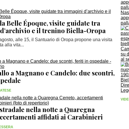
Nasc
app
a Belle Époque, visite guidate tra
pal
’archivio e il trenino Biella-Oropa
gosto, alle 15, il Santuario di Oropa propone una visita
 alla vita...
Cam
su 
al s
allo a Magnano e Candelo: due scontri,
ospedale
Biel
Dire
Leg
SATESE
VIDE
 stradale nella notte a Quaregna
ccertamenti affidati ai Carabinieri
SESSERA