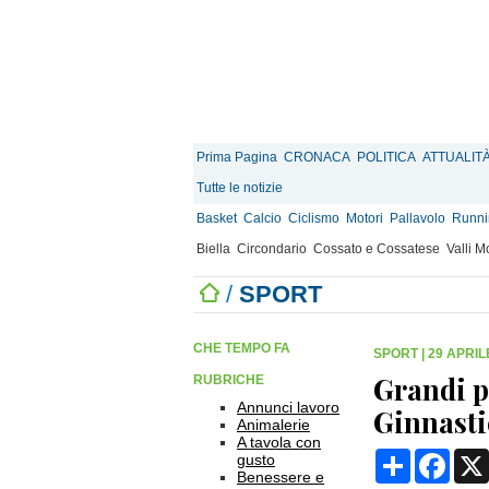
Prima Pagina
CRONACA
POLITICA
ATTUALIT
Tutte le notizie
Basket
Calcio
Ciclismo
Motori
Pallavolo
Runnin
Biella
Circondario
Cossato e Cossatese
Valli 
/
SPORT
CHE TEMPO FA
SPORT
|
29 APRILE
Grandi p
RUBRICHE
Annunci lavoro
Ginnasti
Animalerie
A tavola con
Condividi
Face
gusto
Benessere e