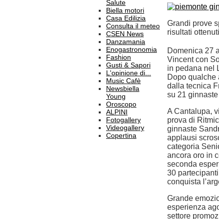
Salute
Biella motori
Casa Edilizia
Grandi prove s
Consulta il meteo
risultati otten
CSEN News
Danzamania
Enogastronomia
Domenica 27 ap
Fashion
Vincent con Sop
Gusti & Sapori
in pedana nel L
L'opinione di...
Dopo qualche a
Music Cafè
dalla tecnica 
Newsbiella
su 21 ginnaste
Young
Oroscopo
A Cantalupa, v
ALPINI
Fotogallery
prova di Ritmi
Videogallery
ginnaste Sandr
Copertina
applausi scrosc
categoria Senio
ancora oro in 
seconda esperie
30 partecipant
conquista l’arg
Grande emozion
esperienza agon
settore promozi