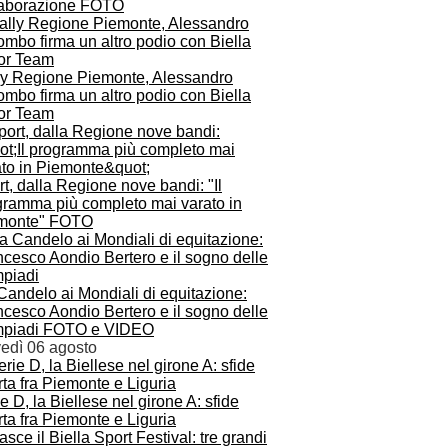
laborazione FOTO
ly Regione Piemonte, Alessandro
mbo firma un altro podio con Biella
or Team
t, dalla Regione nove bandi: "Il
gramma più completo mai varato in
monte" FOTO
Candelo ai Mondiali di equitazione:
cesco Aondio Bertero e il sogno delle
mpiadi FOTO e VIDEO
vedì 06 agosto
e D, la Biellese nel girone A: sfide
ta fra Piemonte e Liguria