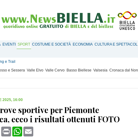
À
EVENTI
SPORT
COSTUME E SOCIETÀ
ECONOMIA
CULTURA E SPETTACOL
g e Trail
Mosso e Sessera
Valle Elvo
Valle Cervo
Basso Biellese
Valsesia
Cronaca dal Nor
 2025, 16:00
rove sportive per Piemonte
ca, ecco i risultati ottenuti FOTO
book
X
Print
WhatsApp
Email