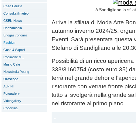
Casa Edilizia
A Sandigliano la sfil
Consulta il meteo
CSEN News
Arriva la sfilata di Moda Arte Bo
Danzamania
autunno inverno 2024/25, organi
Enogastronomia
Eventi. Sarà presentata questa v
Fashion
Stefano di Sandigliano alle 20.30
Gusti & Sapori
L'opinione di...
Possibilità di un ricco apericen
Music Cafè
333/3160754 (costo euro 35) dal
Newsbiella Young
terrà nel grande dehor e l’aperic
Oroscopo
ristorante con vetrate fronte pisc
ALPINI
Fotogallery
tutto si svolgerà nella grande sa
Videogallery
nel ristorante al primo piano.
Copertina