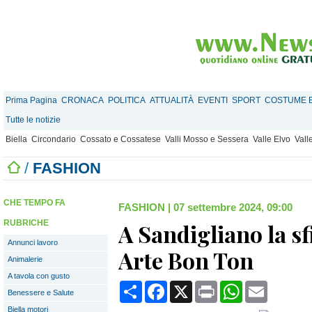
Prima Pagina
CRONACA
POLITICA
ATTUALITÀ
EVENTI
SPORT
COSTUME E
Tutte le notizie
Biella
Circondario
Cossato e Cossatese
Valli Mosso e Sessera
Valle Elvo
Vall
/
FASHION
CHE TEMPO FA
FASHION
|
07 settembre 2024, 09:00
RUBRICHE
A Sandigliano la sf
Annunci lavoro
Arte Bon Ton
Animalerie
A tavola con gusto
Condividi
Facebook
X
Print
WhatsApp
Email
Benessere e Salute
Biella motori