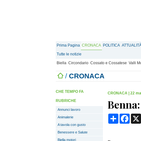
Prima Pagina
CRONACA
POLITICA
ATTUALIT
Tutte le notizie
Biella
Circondario
Cossato e Cossatese
Valli 
/
CRONACA
CHE TEMPO FA
CRONACA
|
22 ma
Benna:
RUBRICHE
Annunci lavoro
Condividi
Face
Animalerie
A tavola con gusto
Benessere e Salute
Biella motori