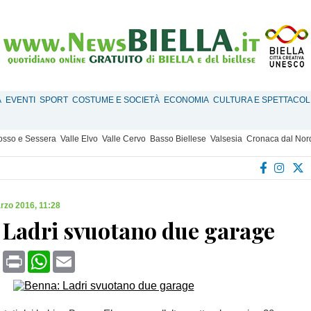
À
EVENTI
SPORT
COSTUME E SOCIETÀ
ECONOMIA
CULTURA E SPETTACOL
Mosso e Sessera
Valle Elvo
Valle Cervo
Basso Biellese
Valsesia
Cronaca dal Nor
rzo 2016, 11:28
 Ladri svuotano due garage
book
X
Print
WhatsApp
Email