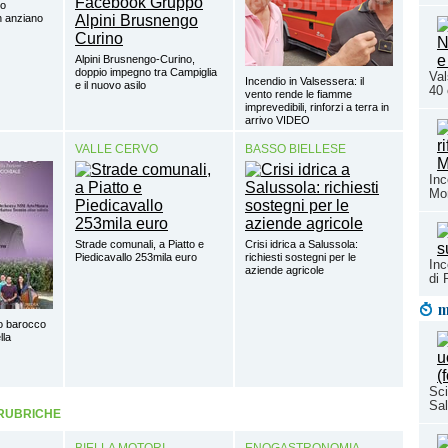
so
un anziano
Alpini Brusnengo-Curino,
doppio impegno tra Campiglia
Val
Incendio in Valsessera: il
e il nuovo asilo
40 
vento rende le fiamme
imprevedibili, rinforzi a terra in
arrivo VIDEO
VALLE CERVO
BASSO BIELLESE
Inc
Mo
Strade comunali, a Piatto e
Crisi idrica a Salussola:
Piedicavallo 253mila euro
richiesti sostegni per le
Inc
aziende agricole
di
m
o barocco
lla
Sci
Sal
 RUBRICHE