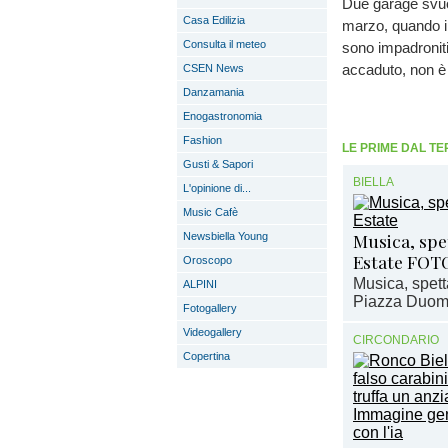
Due garage svuot
Casa Edilizia
marzo, quando i s
Consulta il meteo
sono impadroniti 
accaduto, non è r
CSEN News
Danzamania
Enogastronomia
Fashion
LE PRIME DAL TE
Gusti & Sapori
BIELLA
L'opinione di...
Music Cafè
Musica, spet
Newsbiella Young
Estate FOT
Oroscopo
Musica, spett
ALPINI
Piazza Duomo 
Fotogallery
Videogallery
CIRCONDARIO
Copertina