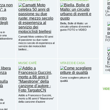
BIELLA MOTORI
ENOGASTRONOMIA
Un 
Cer
Biella, Bolle di Malto: un
circuito urbano di eventi e
gusto FOTO e VIDEO
va in
lo una
Sag
Camatti Moto celebra 50 anni
’abbandono
FO
di passione su due ruote:
mezzo secolo di esperienza al
servizio dei motociclisti
biellesi...
MUSIC CAFÈ
VITA ECO E CASA
Non
co
Come scegliere pitture di
qualità
VIDE
Addio a Francesco Guccini,
morto a 86 anni il “Maestrone”
ella
della canzone d’autore
a al
sa del