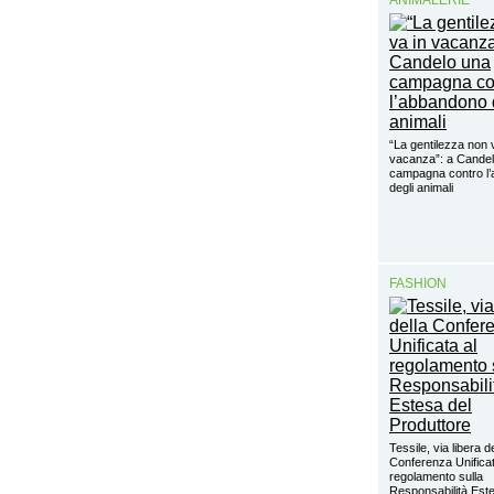
ANIMALERIE
“La gentilezza non 
vacanza”: a Cande
campagna contro l
degli animali
FASHION
Tessile, via libera d
Conferenza Unificat
regolamento sulla
Responsabilità Este