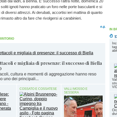
ati dai ladri, a Benna. E’ successo l’altra notte, domenica 20
oliti ignoti hanno praticato un foro nelle porte basculanti e si
di diversi attrezzi. Ai derubati, accortisi ieri mattina di quanto
imasto altro da fare che rivolgersi ai carabinieri.
e.g.
IN B
g
RRITORIO
Inc
tag
abi
tacoli e migliaia di presenze: il successo di Biella
O
acoli, cultura e momenti di aggregazione hanno reso
uno dei principali...
Val
str
VI
COSSATO E COSSATESE
VALLI MOSSO E
SESSERA
Oro
div