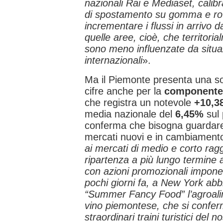
nazionali Rai e Mediaset, calib
di spostamento su gomma e rot
incrementare i flussi in arrivo 
quelle aree, cioè, che territori
sono meno influenzate da situazi
internazionali
».
Ma il Piemonte presenta una s
cifre anche per la
componente 
che registra un notevole
+10,3
media nazionale del
6,45%
sul
conferma che bisogna guardare
mercati nuovi e in cambiament
ai mercati di medio e corto rag
ripartenza a più lungo termine a
con azioni promozionali impone
pochi giorni fa, a New York ab
“Summer Fancy Food” l’agroalim
vino piemontese, che si conferm
straordinari traini turistici del no