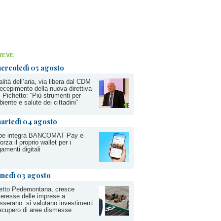
REVE
ercoledì 05 agosto
lità dell’aria, via libera dal CDM
recepimento della nuova direttiva
 Pichetto: “Più strumenti per
iente e salute dei cittadini”
artedì 04 agosto
pe integra BANCOMAT Pay e
forza il proprio wallet per i
amenti digitali
unedì 03 agosto
etto Pedemontana, cresce
nteresse delle imprese a
serano: si valutano investimenti
ecupero di aree dismesse