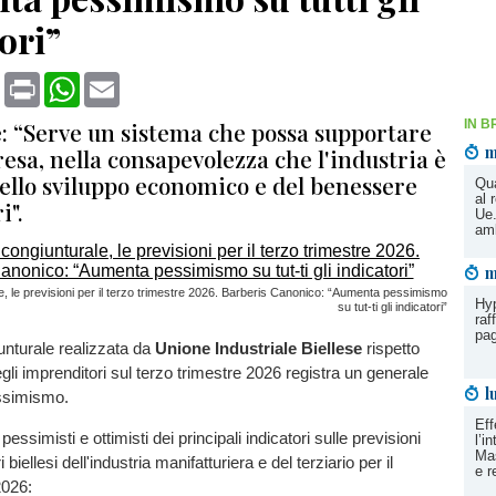
ori”
book
X
Print
WhatsApp
Email
: “Serve un sistema che possa supportare
IN B
m
resa, nella consapevolezza che l'industria è
dello sviluppo economico e del benessere
Qua
al 
i".
Ue.
amb
m
e, le previsioni per il terzo trimestre 2026. Barberis Canonico: “Aumenta pessimismo
Hy
su tut-ti gli indicatori”
raf
pag
unturale realizzata da
Unione Industriale Biellese
rispetto
egli imprenditori sul terzo trimestre 2026 registra un generale
l
ssimismo.
Eff
pessimisti e ottimisti dei principali indicatori sulle previsioni
l’i
Mas
 biellesi dell'industria manifatturiera e del terziario per il
e r
2026: