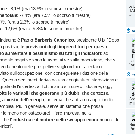
A C
one
: 8,1% (era 13,5% lo scorso trimestre),
TAR
att
e totale
: -7,4% (era 7,5% lo scorso trimestre)
6,7% (era a 2,3% lo scorso trimestre)
à
: -12,6% (era a -9,8% lo scorso trimestre)
s
indagine è
Paolo Barberis Canonico,
presidente Uib: "Dopo
ù positivo,
le previsioni degli imprenditori per questo
o aumentare il pessimismo su tutti gli indicatori
: ad
rmente negative sono le aspettative sulla produzione, che si
Lan
"Va
ffreddamento delle prospettive sugli ordini e rallentano
visto sull'occupazione, con conseguente riduzione della
v
sa. Questo sentiment deriva da una congiuntura internazionale
ta dall'incertezza: l'ottimismo si nutre di fiducia e, oggi,
te le variabili che generano più dubbi che certezze
.
Ass
, al
costo dell'energia
, un tema che abbiamo approfondito
mil
semblea. Più in generale, serve un sistema che possa
r lo meno non ostacolare) il fare impresa, nella
a che
l'industria è il motore dello sviluppo economico
e del
Nuo
ritori".
Pr