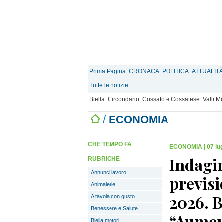
Prima Pagina
CRONACA
POLITICA
ATTUALIT
Tutte le notizie
Biella
Circondario
Cossato e Cossatese
Valli 
/
ECONOMIA
CHE TEMPO FA
ECONOMIA
|
07 lu
Indagin
RUBRICHE
Annunci lavoro
previsi
Animalerie
2026. 
A tavola con gusto
Benessere e Salute
“Aumen
Biella motori