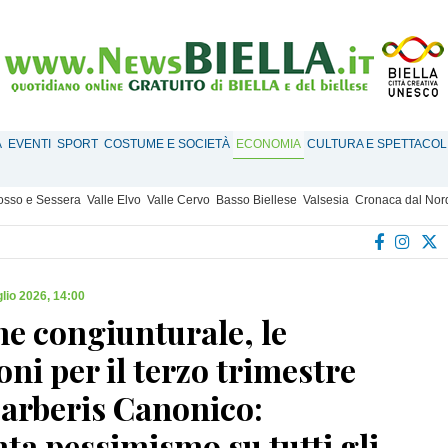
À
EVENTI
SPORT
COSTUME E SOCIETÀ
ECONOMIA
CULTURA E SPETTACOL
Mosso e Sessera
Valle Elvo
Valle Cervo
Basso Biellese
Valsesia
Cronaca dal Nor
glio 2026, 14:00
e congiunturale, le
oni per il terzo trimestre
Barberis Canonico:
ta pessimismo su tutti gli