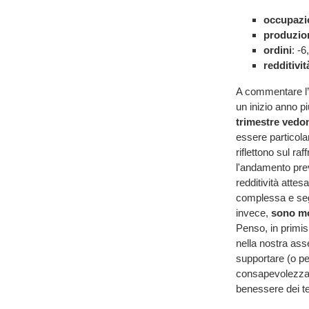
occupazi
produzion
ordini
: -
redditivit
A commentare l’
un inizio anno pi
trimestre vedon
essere particola
riflettono sul ra
l'andamento pre
redditività atte
complessa e segna
invece,
sono mol
Penso, in primis
nella nostra as
supportare (o pe
consapevolezz
benessere dei ter