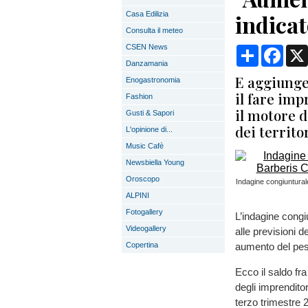
Casa Edilizia
indicat
Consulta il meteo
CSEN News
Condividi
Face
Danzamania
E aggiunge
Enogastronomia
il fare imp
Fashion
il motore 
Gusti & Sapori
dei territor
L'opinione di...
Music Cafè
Newsbiella Young
Oroscopo
Indagine congiuntural
ALPINI
Fotogallery
L’indagine congi
Videogallery
alle previsioni d
Copertina
aumento del pe
Ecco il saldo fra 
degli imprenditori
terzo trimestre 