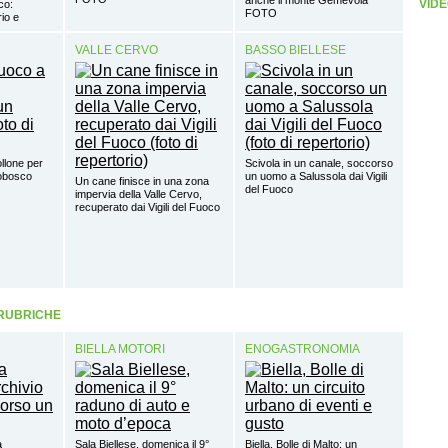
VIDE
co:
FOTO
io e
VALLE CERVO
BASSO BIELLESE
ollone per
Scivola in un canale, soccorso
tobosco
un uomo a Salussola dai Vigili
Un cane finisce in una zona
del Fuoco
impervia della Valle Cervo,
recuperato dai Vigili del Fuoco
 RUBRICHE
BIELLA MOTORI
ENOGASTRONOMIA
a
Sala Biellese, domenica il 9°
Biella, Bolle di Malto: un