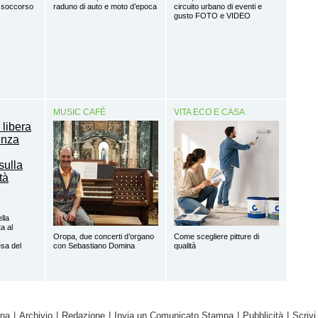
o: soccorso
raduno di auto e moto d’epoca
circuito urbano di eventi e
gusto FOTO e VIDEO
MUSIC CAFÈ
VITA ECO E CASA
ella
a al
Oropa, due concerti d’organo
Come scegliere pitture di
sa del
con Sebastiano Domina
qualità
ina
|
Archivio
|
Redazione
|
Invia un Comunicato Stampa
|
Pubblicità
|
Scrivi