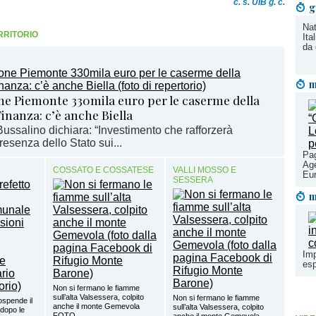
c. s. UIB g. c.
g
Nat
RRITORIO
Ita
da 
m
ne Piemonte 330mila euro per le caserme della
inanza: c’è anche Biella
ussalino dichiara: “Investimento che rafforzerà
resenza dello Stato sui...
Pag
Age
COSSATO E COSSATESE
VALLI MOSSO E
Eur
SESSERA
m
Imp
esp
Non si fermano le fiamme
sull’alta Valsessera, colpito
Non si fermano le fiamme
ospende il
anche il monte Gemevola
sull’alta Valsessera, colpito
dopo le
FOTO
anche il monte Gemevola