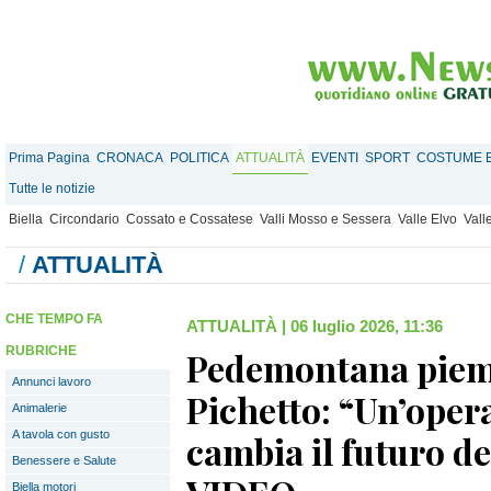
Prima Pagina
CRONACA
POLITICA
ATTUALITÀ
EVENTI
SPORT
COSTUME E
Tutte le notizie
Biella
Circondario
Cossato e Cossatese
Valli Mosso e Sessera
Valle Elvo
Vall
/
ATTUALITÀ
CHE TEMPO FA
ATTUALITÀ
|
06 luglio 2026, 11:36
RUBRICHE
Pedemontana piem
Annunci lavoro
Pichetto: “Un’oper
Animalerie
A tavola con gusto
cambia il futuro de
Benessere e Salute
Biella motori