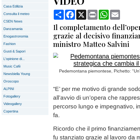
VIDEO
Casa Edilizia
Condividi
Facebook
X
Print
WhatsApp
Email
Consulta il meteo
CSEN News
Il completamento dell’oper
Danzamania
grazie al decisivo finanzi
Enogastronomia
ministro Matteo Salvini
Fashion
Gusti & Sapori
L'opinione di...
Music Cafè
Pedemontana piemontese, Pichetto: “Un’o
Newsbiella Young
Oroscopo
“E’ per me motivo di grande sod
ALPINI
Fotogallery
all’avvio di un’opera che rapprese
Videogallery
percorso lungo e impegnativo, in
Copertina
fa.
Ricordo che il primo finanziament
fu stanziato grazie al lavoro da 