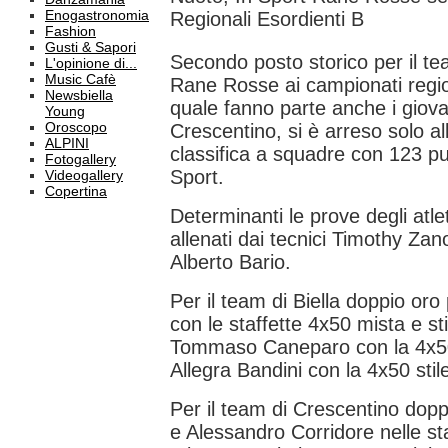
Enogastronomia
Regionali Esordienti B
Fashion
Gusti & Sapori
Secondo posto storico per il te
L'opinione di...
Music Cafè
Rane Rosse ai campionati region
Newsbiella
quale fanno parte anche i giovani
Young
Oroscopo
Crescentino, si è arreso solo al
ALPINI
classifica a squadre con 123 pun
Fotogallery
Sport.
Videogallery
Copertina
Determinanti le prove degli atlet
allenati dai tecnici Timothy Zano
Alberto Bario.
Per il team di Biella doppio oro
con le staffette 4x50 mista e sti
Tommaso Caneparo con la 4x50
Allegra Bandini con la 4x50 stile
Per il team di Crescentino dop
e Alessandro Corridore nelle sta