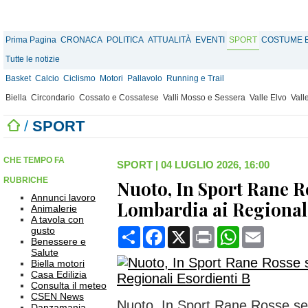
Prima Pagina
CRONACA
POLITICA
ATTUALITÀ
EVENTI
SPORT
COSTUME E
Tutte le notizie
Basket
Calcio
Ciclismo
Motori
Pallavolo
Running e Trail
Biella
Circondario
Cossato e Cossatese
Valli Mosso e Sessera
Valle Elvo
Vall
/
SPORT
CHE TEMPO FA
SPORT
|
04 LUGLIO 2026, 16:00
RUBRICHE
Nuoto, In Sport Rane R
Annunci lavoro
Lombardia ai Regionali
Animalerie
A tavola con
gusto
Condividi
Facebook
X
Print
WhatsApp
Email
Benessere e
Salute
Biella motori
Casa Edilizia
Consulta il meteo
CSEN News
Nuoto, In Sport Rane Rosse se
Danzamania