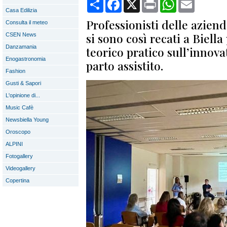
Condividi
Facebook
X
Print
WhatsApp
Email
Casa Edilizia
Professionisti delle azien
Consulta il meteo
si sono così recati a Biella
CSEN News
Danzamania
teorico pratico sull’innovat
Enogastronomia
parto assistito.
Fashion
Gusti & Sapori
L'opinione di...
Music Cafè
Newsbiella Young
Oroscopo
ALPINI
Fotogallery
Videogallery
Copertina