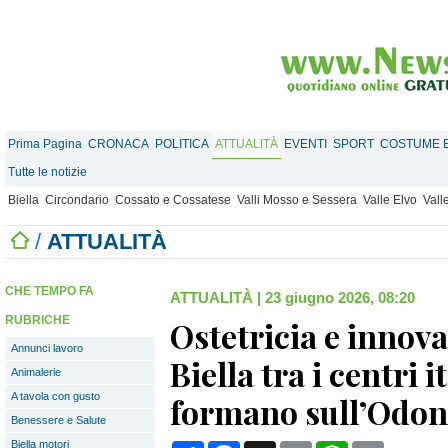
Prima Pagina
CRONACA
POLITICA
ATTUALITÀ
EVENTI
SPORT
COSTUME E
Tutte le notizie
Biella
Circondario
Cossato e Cossatese
Valli Mosso e Sessera
Valle Elvo
Vall
/
ATTUALITÀ
CHE TEMPO FA
ATTUALITÀ
|
23 giugno 2026, 08:20
RUBRICHE
Ostetricia e innova
Annunci lavoro
Biella tra i centri i
Animalerie
A tavola con gusto
formano sull’Odon
Benessere e Salute
Biella motori