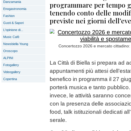
Danzamania
programmare per tempo gl
Enogastronomia
tenendo conto delle modifi
Fashion
previste nei giorni dell’ev
Gusti & Sapori
L'opinione di...
Music Cafè
Newsbiella Young
Concertozzo 2026 e mercato cittadino: m
Oroscopo
ALPINI
La Città di Biella si prepara ad 
Fotogallery
appuntamenti più attesi dell’esta
Videogallery
benefico in programma il 27 giu
Copertina
porterà musica e tanto pubblico. 
invece, le attività saranno conc
con la presenza delle associazion
food, talk istituzionali dedicati a
serale.