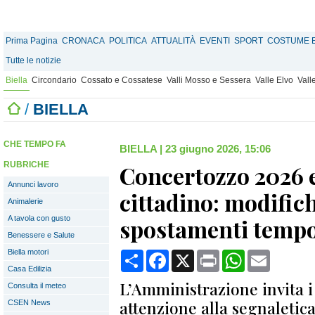
Prima Pagina
CRONACA
POLITICA
ATTUALITÀ
EVENTI
SPORT
COSTUME E
Tutte le notizie
Biella
Circondario
Cossato e Cossatese
Valli Mosso e Sessera
Valle Elvo
Vall
/
BIELLA
CHE TEMPO FA
BIELLA
|
23 giugno 2026, 15:06
RUBRICHE
Concertozzo 2026 
Annunci lavoro
cittadino: modifiche
Animalerie
A tavola con gusto
spostamenti temp
Benessere e Salute
Biella motori
Condividi
Facebook
X
Print
WhatsApp
Email
Casa Edilizia
L’Amministrazione invita i 
Consulta il meteo
attenzione alla segnaletic
CSEN News